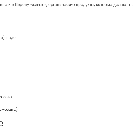
аине и в Европу «живые», органические продукты, которые делают 
и) надо:
 сока;
рмезана);
е