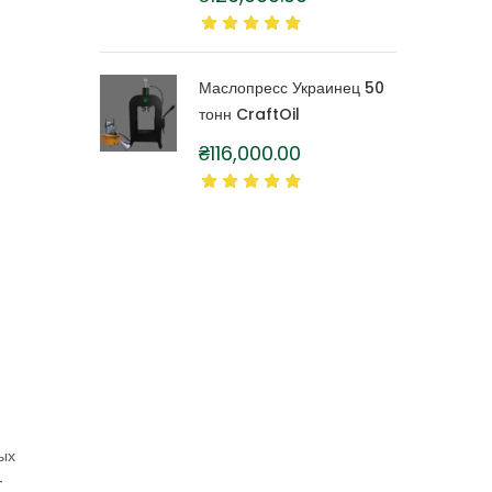
литра
Маслопресс Украинец 50
тонн CraftOil
₴
116,000.00
ных
-