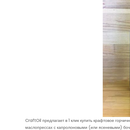
CraftOil предлагает в 1 клик купить крафтовое горчи
маслопрессах с капролоновыми (или ясеневыми) боч