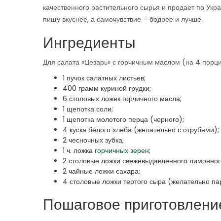
качественного растительного сырья и продает по Укр
пищу вкуснее, а самочувствие – бодрее и лучше.
Ингредиенты
Для салата «Цезарь» с горчичным маслом (на 4 порци
1 пучок салатных листьев;
400 грамм куриной грудки;
6 столовых ложек горчичного масла;
1 щепотка соли;
1 щепотка молотого перца (черного);
4 куска белого хлеба (желательно с отрубями);
2 чесночных зубка;
1 ч. ложка
горчичных зерен
;
2 столовые ложки свежевыдавленного лимонного
2 чайные ложки сахара;
4 столовые ложки тертого сыра (желательно па
Пошаговое приготовлени