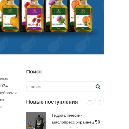
Поиск
ному
1924
требовали
ект
Новые поступления
и
Гидравлический
маслопресс Украинец 50