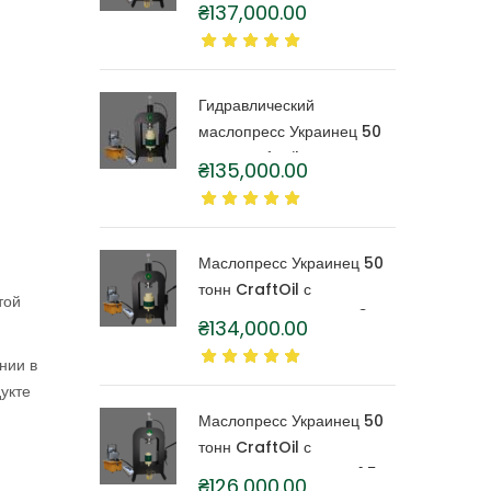
тонн CraftOil с
₴
137,000.00
капролоновой бочкой 6
литров
Гидравлический
маслопресс Украинец 50
тонн CraftOil с
₴
135,000.00
капролоновой бочкой 4
литра
Маслопресс Украинец 50
тонн CraftOil с
той
капролоновой бочкой 3
₴
134,000.00
литра
нии в
укте
.
Маслопресс Украинец 50
тонн CraftOil с
капролоновой бочкой 1,5
₴
126,000.00