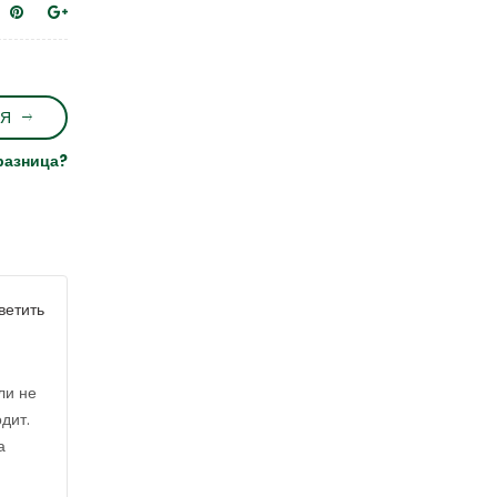
Я
разница?
ветить
ли не
дит.
а