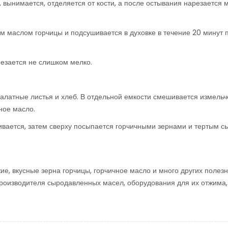
, вынимается, отделяется от кости, а после остывания нарезается
м маслом горчицы и подсушивается в духовке в течение 20 минут 
резается не слишком мелко.
салатные листья и хлеб. В отдельной емкости смешивается измель
ное масло.
вается, затем сверху посыпается горчичными зернами и тертым с
ие, вкусные зерна горчицы, горчичное масло и много других полез
производителя сыродавленных масел, оборудования для их отжима,