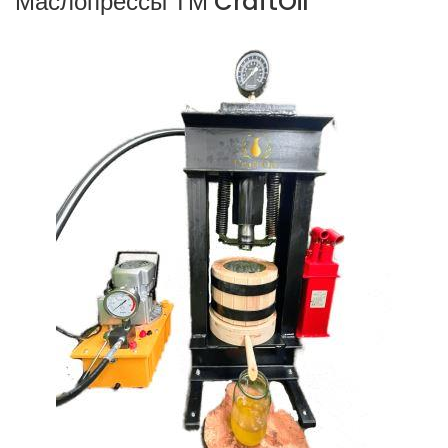
Маслопрессы ТМ CraftOil