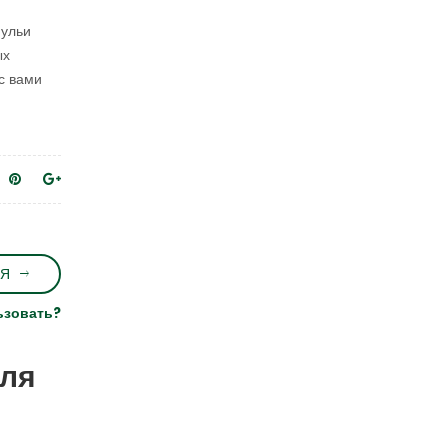
 ульи
ых
с вами
Я
ьзовать?
для