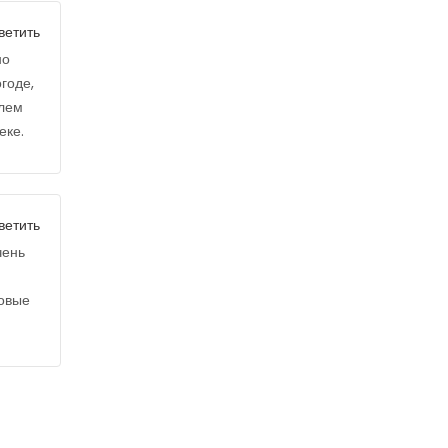
ветить
но
годе,
блем
еке.
ветить
чень
новые