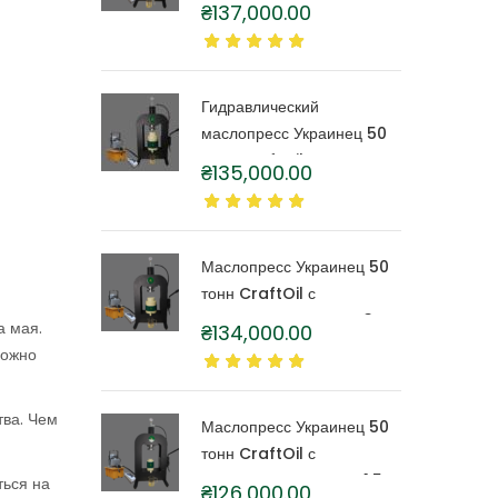
тонн CraftOil с
₴
137,000.00
капролоновой бочкой 6
литров
Гидравлический
маслопресс Украинец 50
тонн CraftOil с
₴
135,000.00
капролоновой бочкой 4
литра
Маслопресс Украинец 50
тонн CraftOil с
капролоновой бочкой 3
а мая.
₴
134,000.00
литра
можно
тва. Чем
Маслопресс Украинец 50
тонн CraftOil с
капролоновой бочкой 1,5
ться на
₴
126,000.00