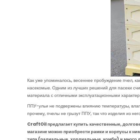
Как уже упоминалось, весеннее пробуждение пчел, ка
насекомые. Одним из лучших решений для пасеки счи
материала с отличными эксплуатационными характер
ППУ-ульи не подвержены влиянию температуры, влаг
прочему, пчелы не грызут ППУ, так что изделия из нег
CraftOil предлагает купить качественные, долгов
магазине можно приобрести рамки и корпусы к ни
типа (радиальные, хордиальные, комби) и много 