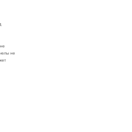
д
 не
пчелы не
жет