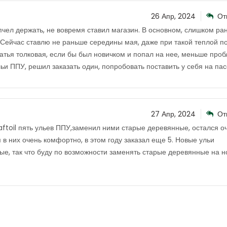
26 Апр, 2024
От
 пчел держать, не вовремя ставил магазин. В основном, слишком ра
Сейчас ставлю не раньше середины мая, даже при такой теплой по
 статья толковая, если бы был новичком и попал на нее, меньше про
льи ППУ, решил заказать один, попробовать поставить у себя на пас
27 Апр, 2024
От
aftoil пять ульев ППУ,заменил ними старые деревянные, остался о
 в них очень комфортно, в этом году заказал еще 5. Новые ульи
ые, так что буду по возможности заменять старые деревянные на 