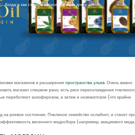
Когда и как ставить весной магазин для пчел
//
тановки магазинов и расширения
пространства ульев
. Очень важно
новить магазин слишком рано, есть риск переохлаждения пчелиного
омые переболеют аскоферозом, а затем и нозематозом (что крайне
д на роевое состояние. Пчелиное семейство ослабнет, и станет пр
 эффективность весеннего медосбора (например, акациевого меда