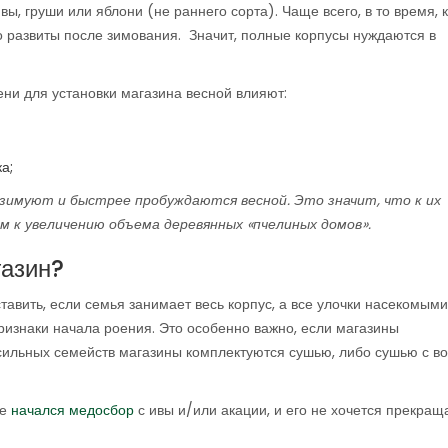
ы, груши или яблони (не раннего сорта). Чаще всего, в то время, 
о развиты после зимования. Значит, полные корпусы нуждаются в
и для установки магазина весной влияют:
а;
е зимуют и быстрее пробуждаются весной. Это значит, что к их
 к увеличению объема деревянных «пчелиных домов».
газин?
тавить, если семья занимает весь корпус, а все улочки насекомым
ризнаки начала роения. Это особенно важно, если магазины
 сильных семейств магазины комплектуются сушью, либо сушью с 
же
начался медосбор
с ивы и/или акации, и его не хочется прекраща