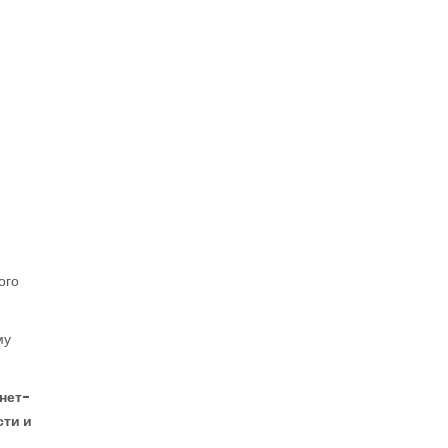
ого
му
нет-
сти и