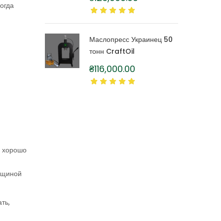
литра
когда
Маслопресс Украинец 50
тонн CraftOil
₴
116,000.00
и хорошо
вощиной
ть,