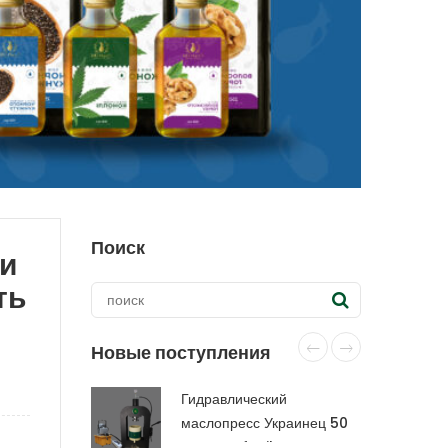
Поиск
ти
ть
Новые поступления
Гидравлический
маслопресс Украинец 50
тонн CraftOil с