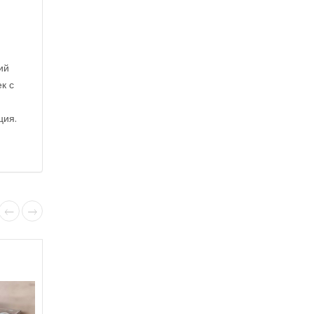
ий
к с
ция.