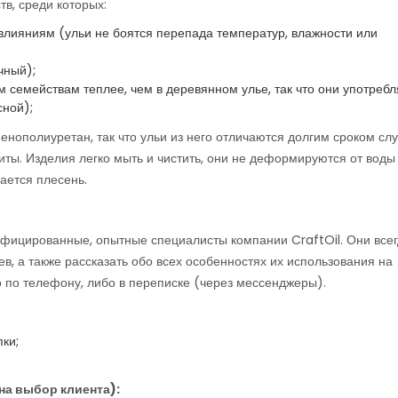
в, среди которых:
влияниям (ульи не боятся перепада температур, влажности или
чный);
семействам теплее, чем в деревянном улье, так что они употреб
ной);
пенополиуретан, так что ульи из него отличаются долгим сроком сл
иты. Изделия легко мыть и чистить, они не деформируются от воды
ается плесень.
ицированные, опытные специалисты компании CraftOil. Они все
ев, а также рассказать обо всех особенностях их использования на
о по телефону, либо в переписке (через мессенджеры).
пки;
на выбор клиента):