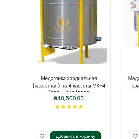
Медогонка хордиальная
Медо
(кассетная) на 4 кассеты МК-4
ра
(300мм) 12/220В
₴
40,500.00
Добавить в корзину