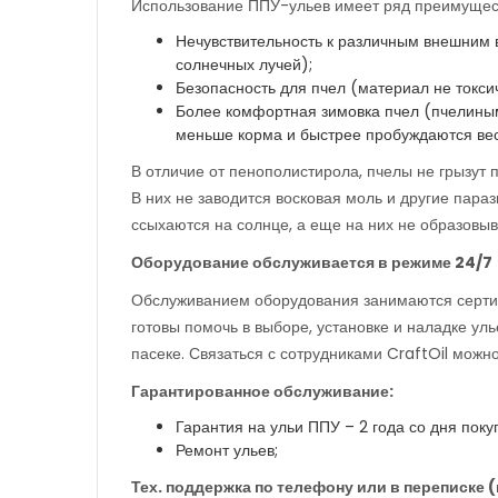
Использование ППУ-ульев имеет ряд преимущест
Нечувствительность к различным внешним 
солнечных лучей);
Безопасность для пчел (материал не токси
Более комфортная зимовка пчел (пчелиным 
меньше корма и быстрее пробуждаются вес
В отличие от пенополистирола, пчелы не грызут 
В них не заводится восковая моль и другие параз
ссыхаются на солнце, а еще на них не образовыв
Оборудование обслуживается в режиме 24/7
Обслуживанием оборудования занимаются сертиф
готовы помочь в выборе, установке и наладке уль
пасеке. Связаться с сотрудниками CraftOil можн
Гарантированное обслуживание:
Гарантия на ульи ППУ – 2 года со дня поку
Ремонт ульев;
Тех. поддержка по телефону или в переписке (