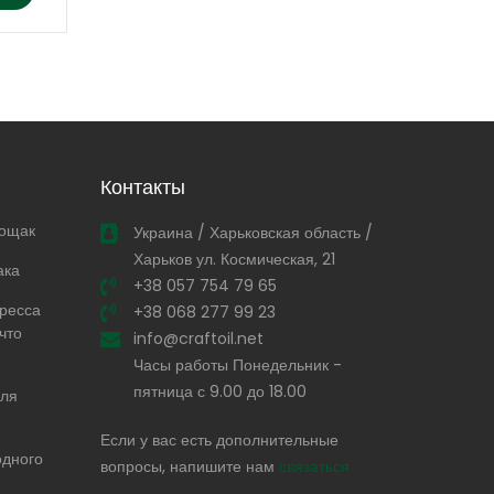
Контакты
тощак
Украина / Харьковская область /
Харьков ул. Космическая, 21
ака
+38 057 754 79 65
ресса
+38 068 277 99 23
что
info@craftoil.net
Часы работы Понедельник -
пятница с 9.00 до 18.00
для
Если у вас есть дополнительные
одного
вопросы, напишите нам
связаться