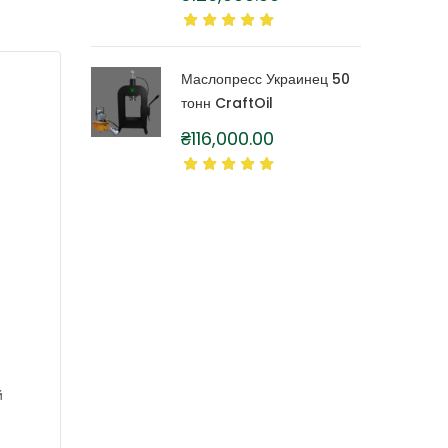
литра
Маслопресс Украинец 50
тонн CraftOil
₴
116,000.00
й