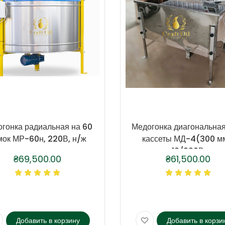
гонка радиальная на 60
Медогонка диагональная
мок МР-60н, 220В, н/ж
кассеты МД-4(300 м
12/220В
₴
69,500.00
₴
61,500.00
Добавить в корзину
Добавить в корзи