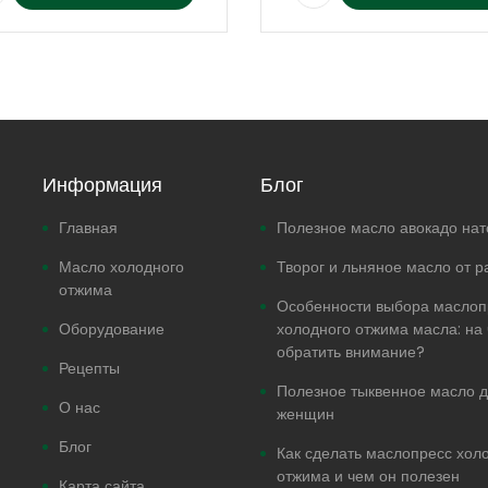
Информация
Блог
Главная
Полезное масло авокадо на
Масло холодного
Творог и льняное масло от р
отжима
Особенности выбора маслоп
Оборудование
холодного отжима масла: на 
обратить внимание?
Рецепты
Полезное тыквенное масло 
О нас
женщин
Блог
Как сделать маслопресс хол
отжима и чем он полезен
Карта сайта