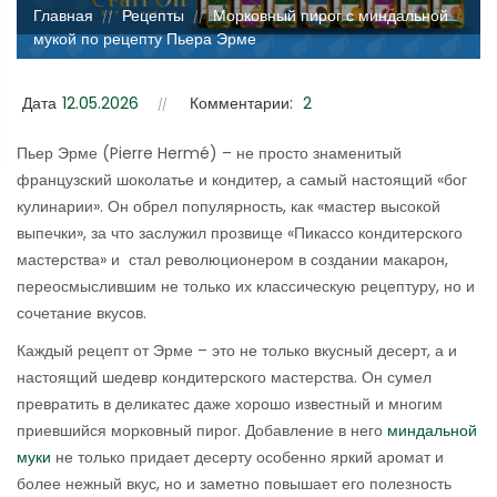
Главная
Рецепты
Морковный пирог с миндальной
//
//
мукой по рецепту Пьера Эрме
Дата
12.05.2026
Комментарии:
2
Пьер Эрме (Pierre Hermé) – не просто знаменитый
французский шоколатье и кондитер, а самый настоящий «бог
кулинарии». Он обрел популярность, как «мастер высокой
выпечки», за что заслужил прозвище «Пикассо кондитерского
мастерства» и стал революционером в создании макарон,
переосмыслившим не только их классическую рецептуру, но и
сочетание вкусов.
Каждый рецепт от Эрме – это не только вкусный десерт, а и
настоящий шедевр кондитерского мастерства. Он сумел
превратить в деликатес даже хорошо известный и многим
приевшийся морковный пирог. Добавление в него
миндальной
муки
не только придает десерту особенно яркий аромат и
более нежный вкус, но и заметно повышает его полезность