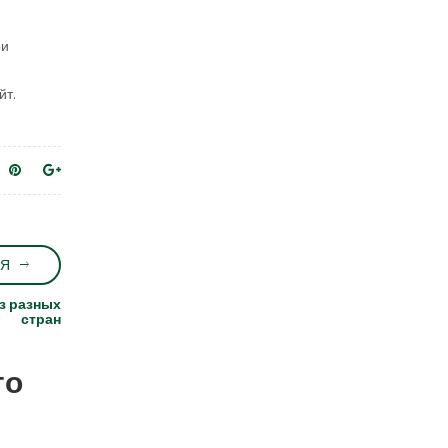
ри
йт.
Я
з разных
стран
го