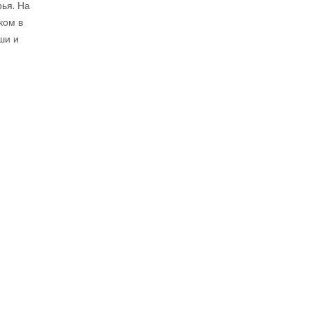
ья. На
ком в
ши и