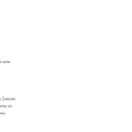
и или
я (около
оль со
ины