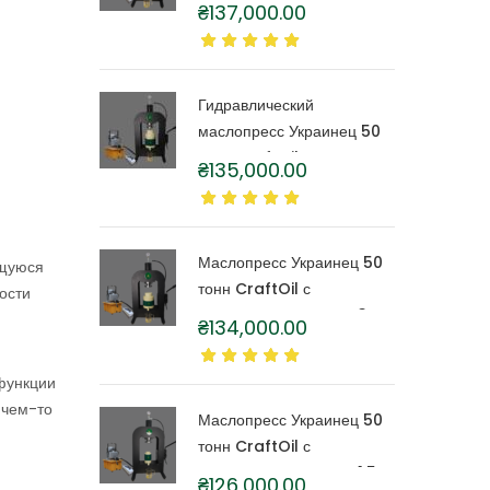
тонн CraftOil с
₴
137,000.00
капролоновой бочкой 6
литров
Гидравлический
маслопресс Украинец 50
тонн CraftOil с
₴
135,000.00
капролоновой бочкой 4
литра
Маслопресс Украинец 50
ющуюся
тонн CraftOil с
ости
капролоновой бочкой 3
₴
134,000.00
литра
функции
 чем-то
Маслопресс Украинец 50
тонн CraftOil с
капролоновой бочкой 1,5
₴
126,000.00