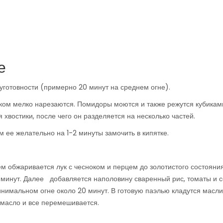
е
луготовности (примерно 20 минут на среднем огне).
ишком мелко нарезаются. Помидоры моются и также режутся кубикам
 хвостики, после чего он разделяется на несколько частей.
 ее желательно на 1-2 минуты замочить в кипятке.
ем обжаривается лук с чесноком и перцем до золотистого состояни
10 минут. Далее добавляется наполовину сваренный рис, томаты и с
нимальном огне около 20 минут. В готовую паэлью кладутся масл
 масло и все перемешивается.