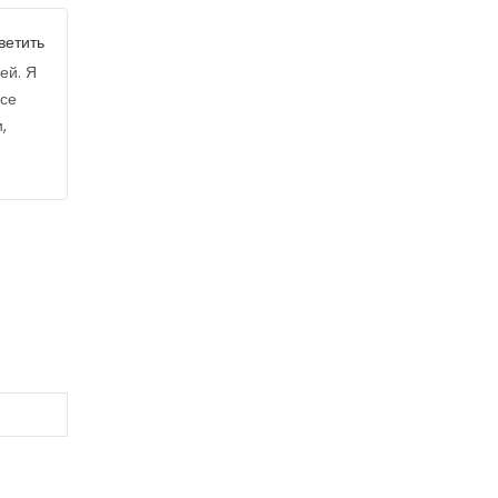
ветить
ей. Я
все
,