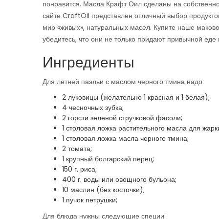
понравится. Масла Крафт Оил сделаны на собственн
сайте CraftOil представлен отличный выбор продуктов
мир «живых», натуральных масел. Купите наше маков
убедитесь, что они не только придают привычной еде 
Ингредиенты
Для летней паэльи с маслом черного тмина надо:
2 луковицы (желательно 1 красная и 1 белая);
4 чесночных зубка;
2 горсти зеленой стручковой фасоли;
1 столовая ложка растительного масла для жарк
1 столовая ложка масла черного тмина;
2 томата;
1 крупный болгарский перец;
150 г. риса;
400 г. воды или овощного бульона;
10 маслин (без косточки);
1 пучок петрушки;
Для блюда нужны следующие специи: