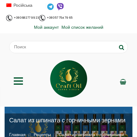
Російська
+38 068 277 99 23
+38 057 754 79 65
Мой аккаунт
Мой список желаний
Салат из шпината с горчичными зернами
;
Главная
Рецепты
Салат из шпината с горчичными
//
//