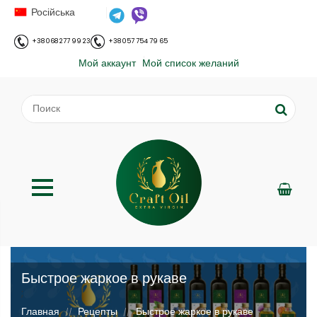
Російська
+38 068 277 99 23
+38 057 754 79 65
Мой аккаунт
Мой список желаний
Быстрое жаркое в рукаве
;
Главная
Рецепты
Быстрое жаркое в рукаве
//
//