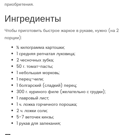
приобретения.
Ингредиенты
Чтобы приготовить быстрое жаркое в рукаве, нужно (на 2
порции):
½ килограмма картошки;
1 средняя репчатая луковица;
2 чесночных зубка;
50 г. томат-пасты;
1 небольшая морковь;
1 перец-чили;
1 болгарский (сладкий) перец;
300 г. куриного филе (желательно с грудки);
1 лавровый лист;
1 ч. ложка горчичного порошка;
2 ч. ложки соли;
5-7 веточек кинзы;
1 рукав для запекания;