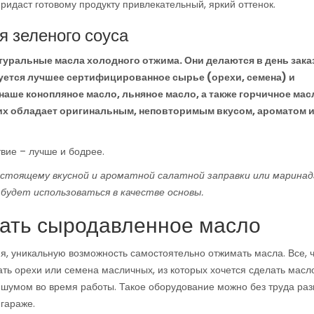
ридаст готовому продукту привлекательный, яркий оттенок.
я зеленого соуса
туральные масла холодного отжима. Они делаются в день зака
уется лучшее сертифицированное сырье (орехи, семена) и
аше конопляное масло, льняное масло, а также горчичное мас
них обладает оригинальным, неповторимым вкусом, ароматом и
твие – лучше и бодрее.
астоящему вкусной и ароматной салатной заправки или маринад
удет использоваться в качестве основы.
лать сыродавленное масло
ия, уникальную возможность самостоятельно отжимать масла. Все, 
ать орехи или семена масличных, из которых хочется сделать масл
умом во время работы. Такое оборудование можно без труда раз
 гараже.