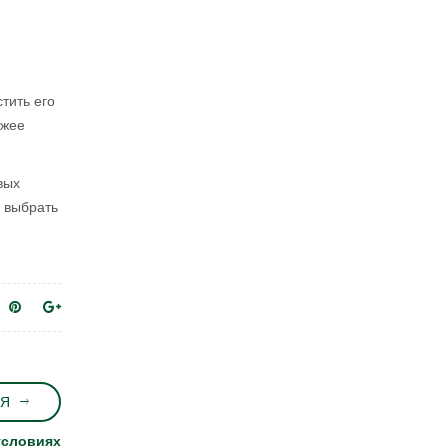
тить его
ежее
вых
м выбрать
Я
условиях