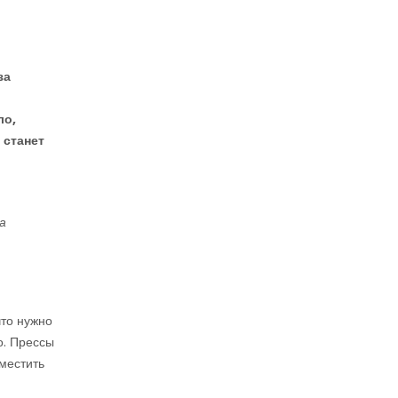
за
ло,
 станет
а
что нужно
о. Прессы
местить