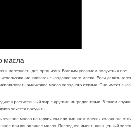
о масла
ство и полезность для организма. Важным условием получения по-
я использование «живого» сыродавленного масла. Если делать зел
 использовать рыжиковое масло холодного отжима. Оно имеет высо
оединяя растительный жир с другими ингредиентами. В таком случа
одукта хочется получить.
ть зеленое масло на горчичном или тминном маслах холодного отжи
 льняное или конопляное масло. Последнее имеет насыщенный зеле