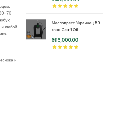
литра
рцем,
 60-70
 любую
Маслопресс Украинец 50
к и любой
тонн CraftOil
ика.
₴
116,000.00
чеснока и