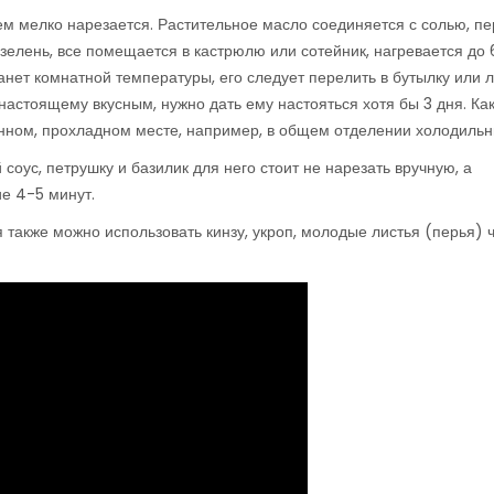
ем мелко нарезается. Растительное масло соединяется с солью, пе
зелень, все помещается в кастрюлю или сотейник, нагревается до
танет комнатной температуры, его следует перелить в бутылку или
настоящему вкусным, нужно дать ему настояться хотя бы 3 дня. Ка
енном, прохладном месте, например, в общем отделении холодильн
оус, петрушку и базилик для него стоит не нарезать вручную, а
ие 4-5 минут.
также можно использовать кинзу, укроп, молодые листья (перья) 