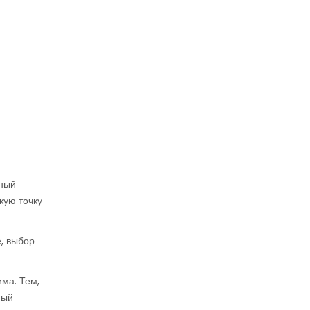
еный
кую точку
е, выбор
ма. Тем,
ный