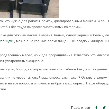
го, что нужно для работы: бочкой, фильтровальным мешком и пр..
, чтобы без труда выпрессовывать жмых из формы.
сырье для отжима масел: амарант белый, кунжут черный и белый, л
калинджи
, мак, а еще грецкие орехи чищенные, сладкий миндаль и
родавленных масел, но и для проращивания. Известно, что микроз
уют употреблять ежедневно.
аты, супы, борщи, гарниры, мясные или рыбные блюда и так далее.
ма или не уверены, какой маслопресс вам нужен? Оставьте заявку,
етили на все вопросы и помогли выбрать маслопресс. Наше оборуд
твие.
Поделиться