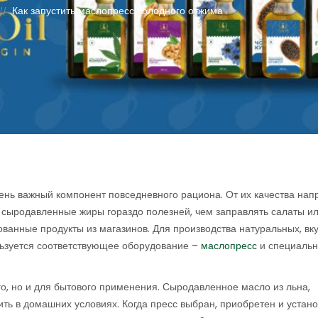
Как запустить маслопресс холодного отжима
//
ень важный компонент повседневного рациона. От их качества на
у сыродавленные жиры гораздо полезней, чем заправлять салаты и
ванные продукты из магазинов. Для производства натуральных, вку
льзуется соответствующее оборудование –
маслопресс
и специаль
го, но и для бытового применения. Сыродавленное масло из льна,
ть в домашних условиях. Когда пресс выбран, приобретен и устано