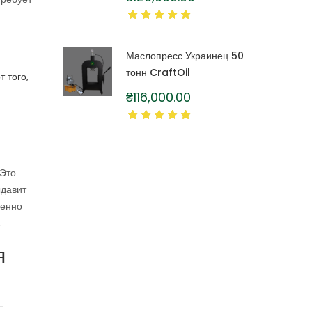
литра
Маслопресс Украинец 50
тонн CraftOil
 того,
₴
116,000.00
 Это
ыдавит
бенно
.
я
-