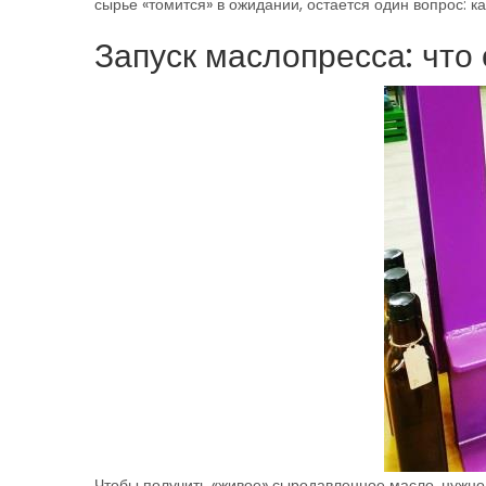
сырье «томится» в ожидании, остается один вопрос: к
Запуск маслопресса: что
Чтобы получить «живое» сыродавленное масло, нужно н