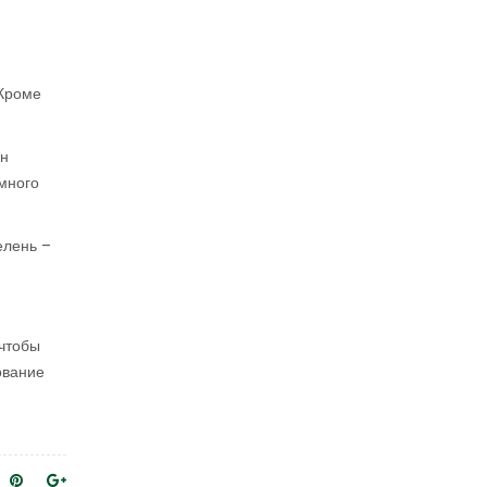
 Кроме
ен
 много
елень –
 чтобы
ование