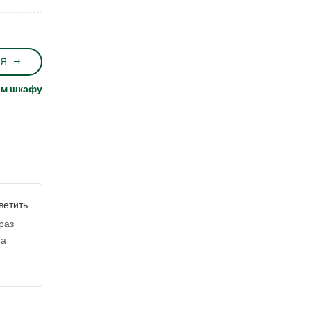
Я
ом шкафу
ветить
раз
на