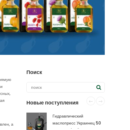
Поиск
прямую
ли
сных,
ная
Новые поступления
Гидравлический
маслопресс Украинец 50
влен, а