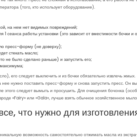
ератора (того, кто использует оборудование).
ухой, на нем нет видимых повреждений;
 1 сеанса работы установки (это зависит от вместимости бочки и от
ую пресс-форму (не доверху);
удет стекать масло;
то не было сделано раньше) и запустить его;
 максимума;
ло), его следует выключить и из бочки обязательно извлечь жмых.
 нее нужно поставить пресс-форму и снова запустить пресс. Он в
ле этого следует вымыть и просушить. Для очищения бочонка (осо
роде «Fairy» или «Gala», лучше взять обычное хозяйственное мыло
все, что нужно для изготовлени
никальную возможность самостоятельно отжимать масла из экстра