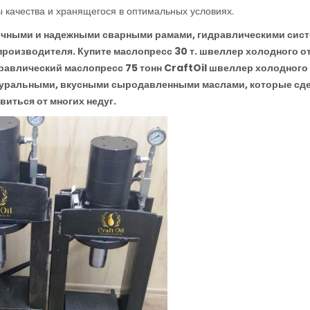
 качества и хранящегося в оптимальных условиях.
очными и надежными сварными рамами, гидравлическими сис
 производителя. Купите маслопресс 30 т. швеллер холодного о
дравлический маслопресс 75 тонн CraftOil швеллер холодного
атуральными, вкусными сыродавленными маслами, которые сд
иться от многих недуг.