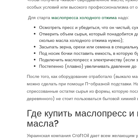
особых условий или высокого профессионализма от оп
Для старта
маслопресса холодного отжима
надо:
Осмотреть пресс и убедиться, что он чистый, с
Отмерить объем сырья, который понадобится для
сколько масла холодного отжима нужно);
Засыпать зерна, орехи или семена в специальн
Под носик бочки поставить емкость, в которую б
Подключить маслопресс к электричеству (если э
Постепенно (плавно) увеличивать давление до
После того, как оборудование отработало (выжало мас
можно сделать при помощи П-образной подставки. На
спрессованные остатки сырья из формы, которую пос
деревянного) не стоит пользоваться бытовой химией в
Где купить маслопресс и 
масла?
Украинская компания CraftOil дает всем желающим у