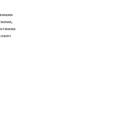
темами
тжима,
 отжима
елают