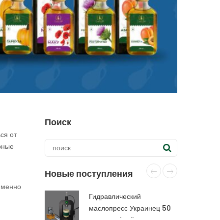
Поиск
ся от
рные
Новые поступления
 именно
Гидравлический
маслопресс Украинец 50