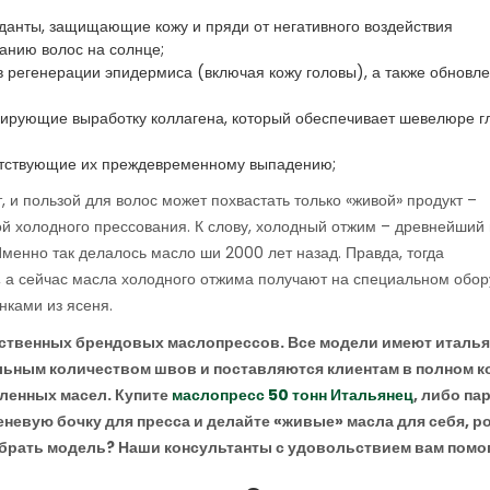
анты, защищающие кожу и пряди от негативного воздействия
анию волос на солнце;
в регенерации эпидермиса (включая кожу головы), а также обновл
зирующие выработку коллагена, который обеспечивает шевелюре г
ятствующие их преждевременному выпадению;
и пользой для волос может похвастать только «живой» продукт –
й холодного прессования. К слову, холодный отжим – древнейший
менно так делалось масло ши 2000 лет назад. Правда, тогда
, а сейчас масла холодного отжима получают на специальном обо
нками из ясеня.
ественных брендовых маслопрессов. Все модели имеют италь
льным количеством швов и поставляются клиентам в полном к
ленных масел. Купите
маслопресс 50 тонн Итальянец
, либо па
невую бочку для пресса и делайте «живые» масла для себя, р
добрать модель? Наши консультанты с удовольствием вам помог