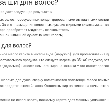
ва ши для волос?
ии дает следующие результаты:
ных волос, пересушенных концентрированными аммиачными состав
. За счет насыщения волосяных луковиц жирными кислотами, а так
ра приобретает гладкость, шелковистость;
ванной излишней сухостью кожи головы;
 для волос?
ное масло карите в чистом виде (наружно). Для промасливания 
стительного продукта. Его следует нагреть до 35-40 градусов, за
кже (отдельно) нанести немного жира на кончики – это станет прево
 шапочка для душа, сверху наматывается полотенце. Масло впиты
ах придется около 2 часов. Оставлять жир на голове на ночь нежел
 можно не использовать, поскольку карите дает мощный увлажняю