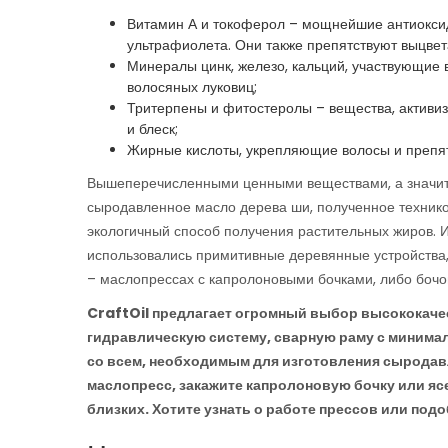
Витамин А и токоферол – мощнейшие антиоксид
ультрафиолета. Они также препятствуют выцвет
Минералы цинк, железо, кальций, участвующие 
волосяных луковиц;
Тритерпены и фитостеролы – вещества, активи
и блеск;
Жирные кислоты, укрепляющие волосы и преп
Вышеперечисленными ценными веществами, а значит, 
сыродавленное масло дерева ши, полученное технико
экологичный способ получения растительных жиров. И
использовались примитивные деревянные устройства
– маслопрессах с капролоновыми бочками, либо бочо
CraftOil предлагает огромный выбор высококач
гидравлическую систему, сварную раму с минима
со всем, необходимым для изготовления сыродав
маслопресс, закажите капролоновую бочку или ясе
близких. Хотите узнать о работе прессов или по