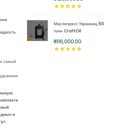
литра
ении
Маслопресс Украинец 50
тонн CraftOil
ладкость
₴
116,000.00
 и самый
рудовании
янскую
омплекте
рный
одных и
ут.