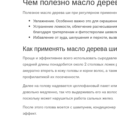
Чем полезно масло дере
Полезное масло дерева ши при регулярном применен
Увлажнение. Особенно важно это для окрашен
Устранение ломкости, облегчение расчесывания
благодаря тритерпенам и фитостеролам шевелю
Избавление от зуда, шелушения и перхоти, выз
Как применять масло дерева ши
Проще и эффективнее всего использовать сыродавлен
средней длины понадобится около 2 столовых ложек ра
аккуратно втереть в кожу головы и корни волос, а та
профилактикой их посеченности.
Далее на голову надевается целлофановый пакет или
довольно медленно, так что выдерживать его на волос
поскольку может нарушиться работа сальных желез.
После этого голова моется с шампунем, кондиционер
эффект.