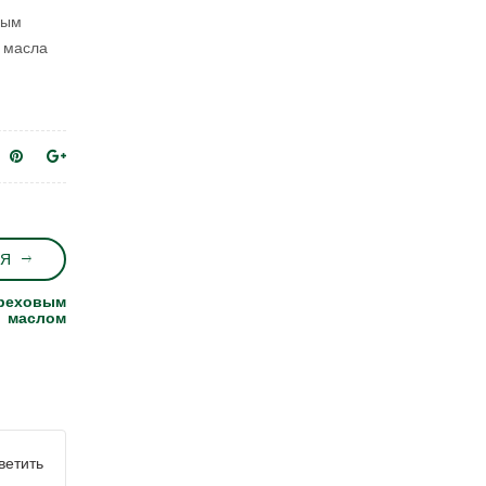
ным
е масла
Я
ореховым
маслом
ветить