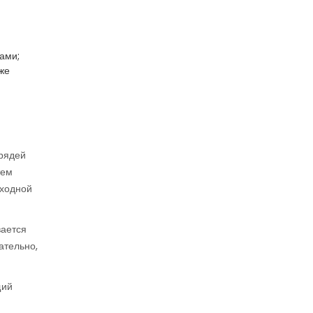
ами;
же
прядей
тем
сходной
вается
ательно,
щий