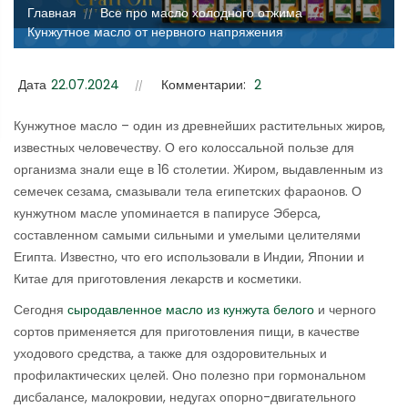
Главная
Все про масло холодного отжима
//
//
Кунжутное масло от нервного напряжения
Дата
22.07.2024
Комментарии:
2
Кунжутное масло – один из древнейших растительных жиров,
известных человечеству. О его колоссальной пользе для
организма знали еще в 16 столетии. Жиром, выдавленным из
семечек сезама, смазывали тела египетских фараонов. О
кунжутном масле упоминается в папирусе Эберса,
составленном самыми сильными и умелыми целителями
Египта. Известно, что его использовали в Индии, Японии и
Китае для приготовления лекарств и косметики.
Сегодня
сыродавленное масло из кунжута белого
и черного
сортов применяется для приготовления пищи, в качестве
уходового средства, а также для оздоровительных и
профилактических целей. Оно полезно при гормональном
дисбалансе, малокровии, недугах опорно-двигательного