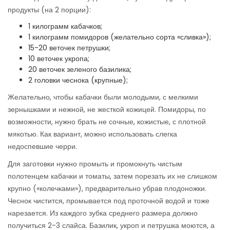
продукты (на 2 порции):
1 килограмм кабачков;
1 килограмм помидоров (желательно сорта «сливка»);
15-20 веточек петрушки;
10 веточек укропа;
20 веточек зеленого базилика;
2 головки чеснока (крупные);
Желательно, чтобы кабачки были молодыми, с мелкими
зернышками и нежной, не жесткой кожицей. Помидоры, по
возможности, нужно брать не сочные, кожистые, с плотной
мякотью. Как вариант, можно использовать слегка
недоспевшие черри.
Для заготовки нужно промыть и промокнуть чистым
полотенцем кабачки и томаты, затем порезать их не слишком
крупно («колечками»), предварительно убрав плодоножки.
Чеснок чистится, промывается под проточной водой и тоже
нарезается. Из каждого зубка среднего размера должно
получиться 2-3 слайса. Базилик, укроп и петрушка моются, а