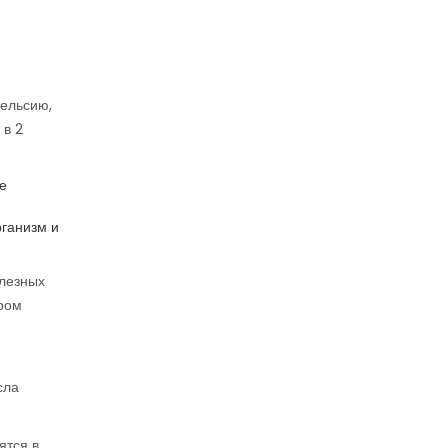
Цельсию,
 в 2
е
рганизм и
олезных
ором
сла
ятся в