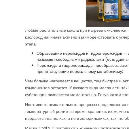
Любые растительные масла при нагреве окисляются. 
кислород начинает активно взаимодействовать с угле
этапа:
Образование пероксидов и гидропероксидов — 
называют свободными радикалами (есть данные,
Пероксиды и гидропероксиды преобразовываютс
препятствующие нормальному метаболизму;
Чем больше нагревается вещество, тем быстрее и ак
компонентов остается. У каждого вида масла есть та
субстанция окисляется моментально. Результатом это
Негативные окислительные процессы продолжаются в 
температурный режим во время хранения, их можно с
продаются на полках, а не в холодильниках, так что о
Масла CraftOil поступают к конечному потребителю п