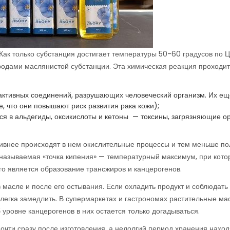
Как только субстанция достигает температуры 50-60 градусов по 
родами маслянистой субстанции. Эта химическая реакция проходит
активных соединений, разрушающих человеческий организм. Их ещ
 что они повышают риск развития рака кожи);
я в альдегиды, оксикислоты и кетоны — токсины, загрязняющие о
тивнее происходят в нем окислительные процессы и тем меньше п
к называемая «точка кипения» — температурный максимум, при кот
го является образование трансжиров и канцерогенов.
масле и после его остывания. Если охладить продукт и соблюдать
легка замедлить. В супермаркетах и гастрономах растительные ма
б уровне канцерогенов в них остается только догадываться.
очти сразу после изготовления, а недолгий период хранения наход