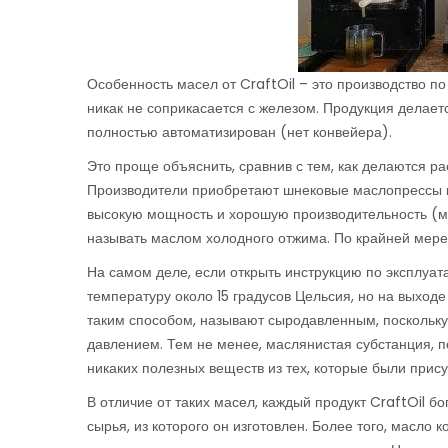
Особенность масел от CraftOil – это производство по
никак не соприкасается с железом. Продукция делает
полностью автоматизирован (нет конвейера).
Это проще объяснить, сравнив с тем, как делаются р
Производители приобретают шнековые маслопрессы и
высокую мощность и хорошую производительность (м
называть маслом холодного отжима. По крайней мере
На самом деле, если открыть инструкцию по эксплуата
температуру около 15 градусов Цельсия, но на выходе
таким способом, называют сыродавленным, поскольку
давлением. Тем не менее, маслянистая субстанция, по
никаких полезных веществ из тех, которые были прис
В отличие от таких масел, каждый продукт CraftOil 
сырья, из которого он изготовлен. Более того, масло 