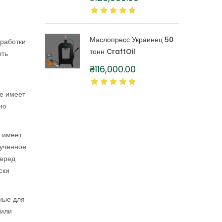
литра
Маслопресс Украинец 50
еработки
тонн CraftOil
ыть
₴
116,000.00
е имеет
но
е имеет
лученное
перед
ски
рные для
 или