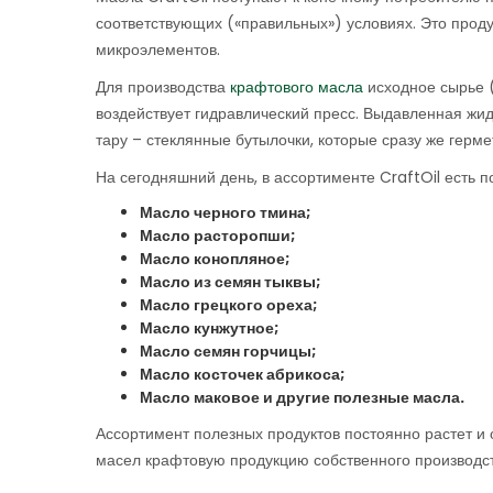
соответствующих («правильных») условиях. Это про
микроэлементов.
Для производства
крафтового масла
исходное сырье (
воздействует гидравлический пресс. Выдавленная жи
тару – стеклянные бутылочки, которые сразу же герм
На сегодняшний день, в ассортименте CraftOil есть 
Масло черного тмина;
Масло расторопши;
Масло конопляное;
Масло из семян тыквы;
Масло грецкого ореха;
Масло кунжутное;
Масло семян горчицы;
Масло косточек абрикоса;
Масло маковое и другие полезные масла
Ассортимент полезных продуктов постоянно растет и
масел крафтовую продукцию собственного производст