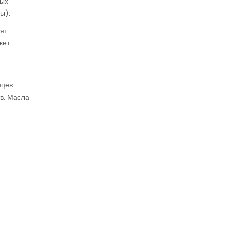
ных
ы).
ят
жет
нцев
тв. Масла