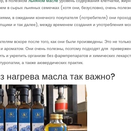
ер, в полезном
льняном масле
уровень содержания клетчатки, жир
чем в сырых льняных семечках (хотя они, безусловно, очень полезн
ями, в ожидании конечного покупателя (потребителя) они проход
упщики и так далее), между временем создания и употребления мо
телям вскоре после того, как они были произведены. Это не только
м и ароматом. Они очень полезны, поэтому подходят для приверже
овить и укрепить организм без фармпрепаратов и химических лекарс
туропатии, а также аювердических практик.
з нагрева масла так важно?