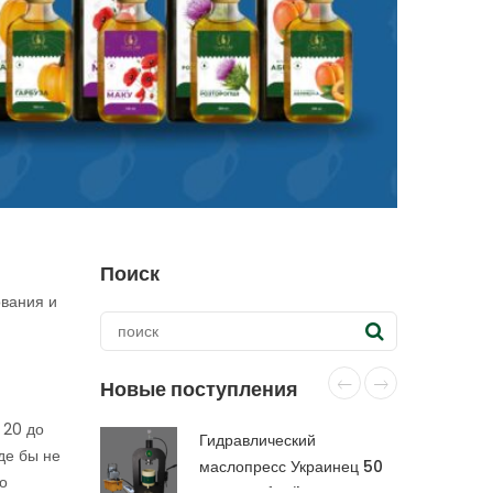
Поиск
ования и
Новые поступления
 20 до
Гидравлический
де бы не
маслопресс Украинец 50
то