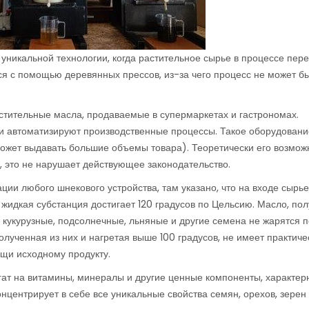
 уникальной технологии, когда растительное сырье в процессе пер
ся с помощью деревянных прессов, из-за чего процесс не может б
астительные масла, продаваемые в супермаркетах и гастрономах.
 автоматизируют производственные процессы. Такое оборудовани
ожет выдавать большие объемы товара). Теоретически его возмож
, это не нарушает действующее законодательство.
ции любого шнекового устройства, там указано, что на входе сырь
 жидкая субстанция достигает 120 градусов по Цельсию. Масло, по
 кукурузные, подсолнечные, льняные и другие семена не жарятся 
лученная из них и нагретая выше 100 градусов, не имеет практиче
ущи исходному продукту.
богат на витамины, минералы и другие ценные компоненты, характе
концентрирует в себе все уникальные свойства семян, орехов, зерен