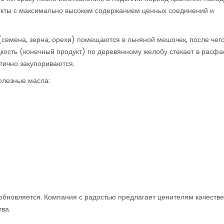
дукты с максимально высоким содержанием ценных соединений и
семена, зерна, орехи) помещаются в льняной мешочек, после чего
дкость (конечный продукт) по деревянному желобу стекает в расф
етично закупориваются.
полезные масла:
.
 обновляется. Компания с радостью предлагает ценителям качеств
ва.