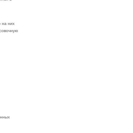
 на них
асовочную
енных