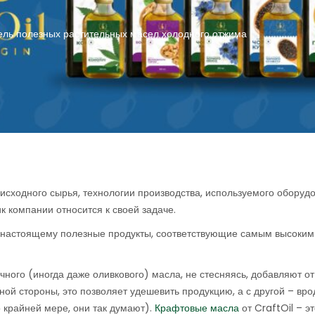
тель полезных растительных масел холодного отжима
 исходного сырья, технологии производства, используемого оборуд
ик компании относится к своей задаче.
по-настоящему полезные продукты, соответствующие самым высоким
ного (иногда даже оливкового) масла, не стесняясь, добавляют от
ой стороны, это позволяет удешевить продукцию, а с другой – вро
о крайней мере, они так думают).
Крафтовые масла
от CraftOil – э