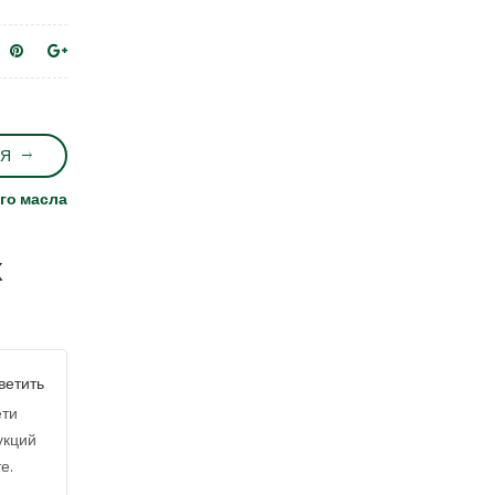
Я
го масла
х
ветить
ети
укций
е.