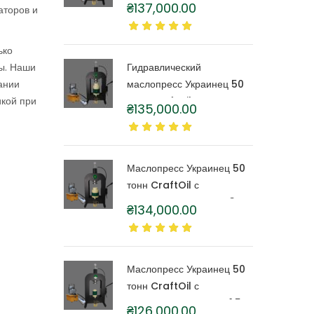
тонн CraftOil с
₴
137,000.00
аторов и
капролоновой бочкой 6
литров
ько
ты. Наши
Гидравлический
ании
маслопресс Украинец 50
икой при
тонн CraftOil с
₴
135,000.00
капролоновой бочкой 4
литра
Маслопресс Украинец 50
тонн CraftOil с
капролоновой бочкой 3
₴
134,000.00
литра
Маслопресс Украинец 50
тонн CraftOil с
капролоновой бочкой 1,5
₴
126,000.00