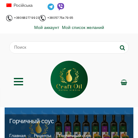
Російська
+38 068 277 99 23
+38 057 754 79 65
Мой аккаунт
Мой список желаний
Горчичный соус
;
Главная
Рецепты
Горчичный соус
//
//