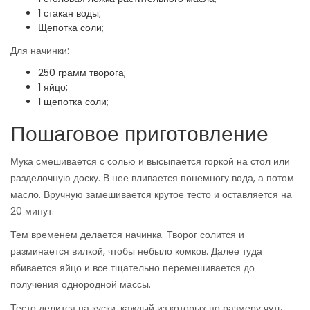
1 стакан воды;
Щепотка соли;
Для начинки:
250 грамм творога;
1 яйцо;
1 щепотка соли;
Пошаговое приготовление
Мука смешивается с солью и высыпается горкой на стол или
разделочную доску. В нее вливается понемногу вода, а потом
масло. Вручную замешивается крутое тесто и оставляется на
20 минут.
Тем временем делается начинка. Творог солится и
разминается вилкой, чтобы небыло комков. Далее туда
вбивается яйцо и все тщательно перемешивается до
получения однородной массы.
Тесто делится на куски, каждый из которых по размеру чуть