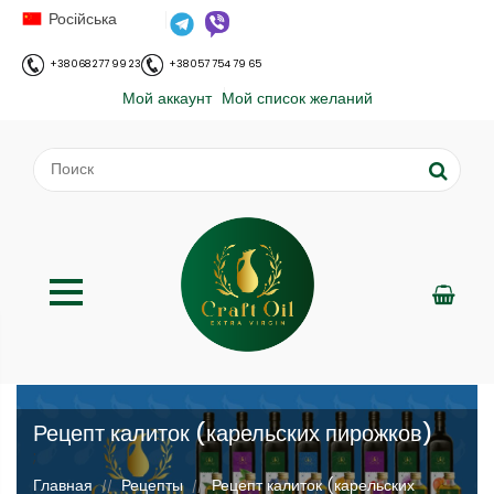
Російська
+38 068 277 99 23
+38 057 754 79 65
Мой аккаунт
Мой список желаний
Рецепт калиток (карельских пирожков)
;
Главная
Рецепты
Рецепт калиток (карельских
//
//