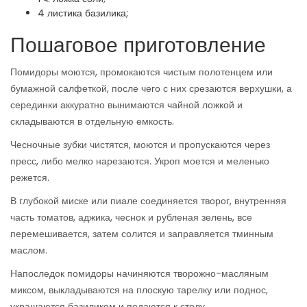
4 листика базилика;
Пошаговое приготовление
Помидоры моются, промокаются чистым полотенцем или
бумажной салфеткой, после чего с них срезаются верхушки, а
серединки аккуратно вынимаются чайной ложкой и
складываются в отдельную емкость.
Чесночные зубки чистятся, моются и пропускаются через
пресс, либо мелко нарезаются. Укроп моется и меленько
режется.
В глубокой миске или пиале соединяется творог, внутренняя
часть томатов, аджика, чеснок и рубленая зелень, все
перемешивается, затем солится и заправляется тминным
маслом.
Напоследок помидоры начиняются творожно-масляным
миксом, выкладываются на плоскую тарелку или поднос,
украшаются базиликом и подаются к столу.