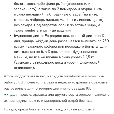
белого мяса, либо филе рыбы (вареного или
запеченного), а также по 2 помидора и огурца. Пить
можно несладкий чай, травяные отвары (на мяте,
мелиссе, чабреце, листьях малины и липовом цвете)
без сахара. Под запретом соль и животные жиры, а
также конфеты и мучные изделия;
5-дневная диета. Ее рацион аналогичный диете на 3
дня, правда, каждый день разрешается выпивать по 250
грамм нежирного кефира или несладкого йогурта. Если
питаться так не 5, а 3 дня, эффект будет немного
меньше, но все же вполне можно убрать 1-1,5 кг.
(зависимо от исходного веса и уровня физической
активности);
Чтобы поддерживать вес, наладить метаболизм и улучшить
работу ЖКТ, полезно 1-2 раза в неделю устраивать ореховые
разгрузочные дни. В течение дня нужно съедать 100 г.
миндаля
, кешью, арахиса или другого сорта орехов и запивать
их несладким чаем или минеральной водой без газа.
Правда, орехи богаты на клетчатку, жирные кислоты и