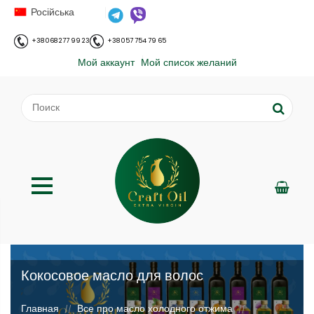
Російська
+38 068 277 99 23
+38 057 754 79 65
Мой аккаунт
Мой список желаний
Кокосовое масло для волос
;
Главная
Все про масло холодного отжима
//
//