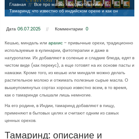
Главная
Все про масло холодного отжима
//
//
Тамаринд: что известно об индийском орехе и как он
применяется
Дата
06.07.2025
Комментарии
0
Кешью, миндаль или
арахис
– привычные орехи, традиционно
используемые в кулинарии, фитотерапии и даже в
натуропатии. Их добавляют в соленые и сладкие блюда, едят в
чистом виде (как перекус), а еще готовят на их основе пасты и
намазки. Кроме того, из кешью или миндаля можно делать
растительное молоко и отжимать полезные сырые масла. О
вышеупомянутых сортах хорошо известно всем, в то время,
как о тамаринде слышали лишь немногие.
На его родине, в Индии, тамаринд добавляют в пищу,
применяют в бытовых целях и считают одним из самых
ценных орехов.
Тамаринд: описание и