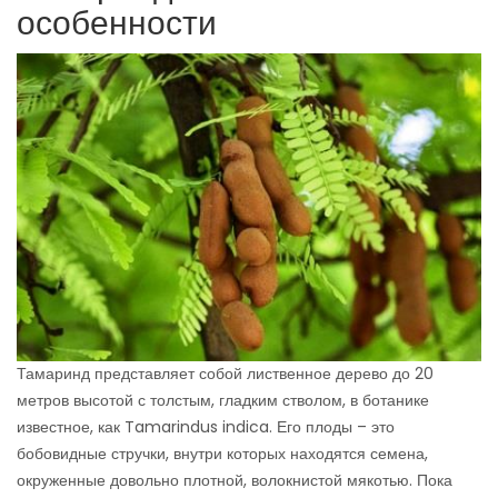
особенности
Тамаринд представляет собой лиственное дерево до 20
метров высотой с толстым, гладким стволом, в ботанике
известное, как Tamarindus indica. Его плоды – это
бобовидные стручки, внутри которых находятся семена,
окруженные довольно плотной, волокнистой мякотью. Пока