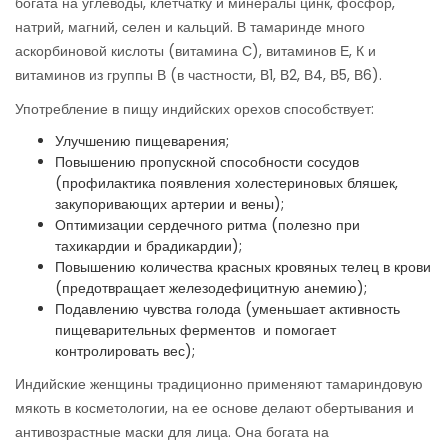
богата на углеводы, клетчатку и минералы цинк, фосфор,
натрий, магний, селен и кальций. В тамаринде много
аскорбиновой кислоты (витамина С), витаминов Е, К и
витаминов из группы В (в частности, В1, В2, В4, В5, В6).
Употребление в пищу индийских орехов способствует:
Улучшению пищеварения;
Повышению пропускной способности сосудов
(профилактика появления холестериновых бляшек,
закупоривающих артерии и вены);
Оптимизации сердечного ритма (полезно при
тахикардии и брадикардии);
Повышению количества красных кровяных телец в крови
(предотвращает железодефицитную анемию);
Подавлению чувства голода (уменьшает активность
пищеварительных ферментов и помогает
контролировать вес);
Индийские женщины традиционно применяют тамариндовую
мякоть в косметологии, на ее основе делают обертывания и
антивозрастные маски для лица. Она богата на