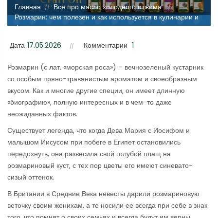
Главная
Все про масло холодного отжима
//
//
Розмарин: чем полезен и как используется в кулинарии и
фитотерапии
Дата
17.05.2026
Комментарии
1
Розмарин (с лат. «морская роса») – вечнозеленый кустарник
со особым пряно-травянистым ароматом и своеобразным
вкусом. Как и многие другие специи, он имеет длинную
«биографию», полную интересных и в чем-то даже
неожиданных фактов.
Существует легенда, что когда Дева Мария с Иосифом и
малышом Иисусом при побеге в Египет остановились
передохнуть, она развесила свой голубой плащ на
розмариновый куст, с тех пор цветы его имеют синевато-
сизый оттенок.
В Британии в Средние Века невесты дарили розмариновую
веточку своим женихам, а те носили ее всегда при себе в знак
того, что помнят о своих семьях и всегда будут им верны.