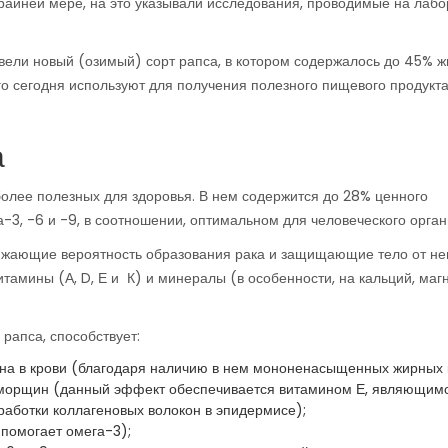
крайней мере, на это указывали исследования, проводимые на лаб
вели новый (озимый) сорт рапса, в котором содержалось до 45% ж
го сегодня используют для получения полезного пищевого продукта
а
иболее полезных для здоровья. В нем содержится до 28% ценного
а-3, -6 и -9, в соотношении, оптимальном для человеческого орган
снижающие вероятность образования рака и защищающие тело от не
итамины (А, D, Е и К) и минералы (в особенности, на кальций, маг
рапса, способствует:
на в крови (благодаря наличию в нем мононенасыщенных жирных 
 морщин (данный эффект обеспечивается витамином Е, являющим
аботки коллагеновых волокон в эпидермисе);
помогает омега-3);