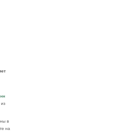
яет
онн
 из
ены в
те на