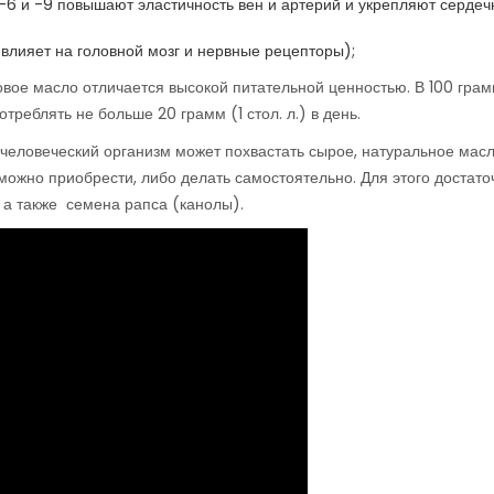
-6 и -9 повышают эластичность вен и артерий и укрепляют серде
влияет на головной мозг и нервные рецепторы);
овое масло отличается высокой питательной ценностью. В 100 гра
треблять не больше 20 грамм (1 стол. л.) в день.
еловеческий организм может похвастать сырое, натуральное масл
ожно приобрести, либо делать самостоятельно. Для этого достато
 а также семена рапса (канолы).