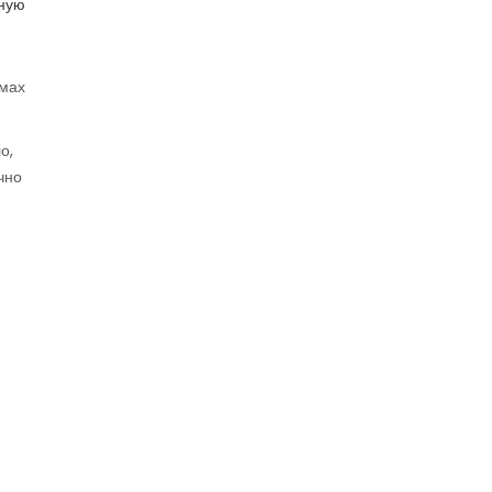
чную
ммах
о,
чно