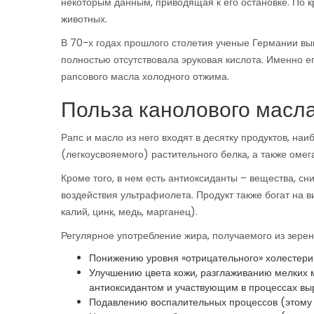
некоторым данным, приводящая к его остановке. По 
животных.
В 70-х годах прошлого столетия ученые Германии вы
полностью отсутствовала эруковая кислота. Именно е
рапсового масла холодного отжима.
Польза канолового масл
Рапс и масло из него входят в десятку продуктов, на
(легкоусвояемого) растительного белка, а также омег
Кроме того, в нем есть антиоксиданты – вещества, 
воздействия ультрафиолета. Продукт также богат на в
калий, цинк, медь, марганец).
Регулярное употребление жира, получаемого из зерен 
Понижению уровня «отрицательного» холестери
Улучшению цвета кожи, разглаживанию мелких
антиоксидантом и участвующим в процессах выр
Подавлению воспалительных процессов (этому 