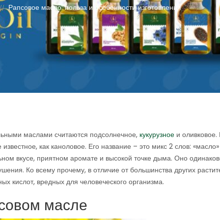
Рапсовое масло: польза и особенности изготовления
//
льными маслами считаются подсолнечное,
кукурузное
и оливковое.
звестное, как каноловое. Его название – это микс 2 слов: «масло»
льном вкусе, приятном аромате и высокой точке дыма. Оно одинако
тушения. Ко всему прочему, в отличие от большинства других расти
ых кислот, вредных для человеческого организма.
совом масле