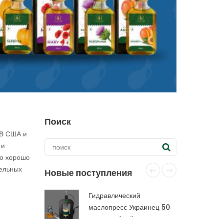
Поиск
 В США и
 и
во хорошо
тельных
Новые поступления
Гидравлический
маслопресс Украинец 50