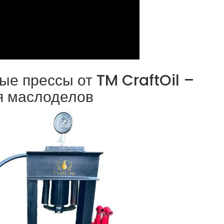
е прессы от TM CraftOil –
я маслоделов