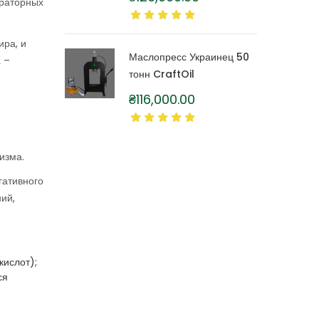
ораторных
литра
ира, и
Маслопресс Украинец 50
 –
тонн CraftOil
₴
116,000.00
изма.
гативного
ний,
кислот);
ся