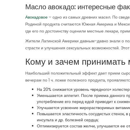
Масло авокадо: интересные фа
Авокадовое
– одно из самых древних масел. По сведе
Родиной продукта считаются Южная Америка и Мексик
где его по достоинству оценили местные лекари, пр
Жители Латинской Америки давным-давно знали о по
страсти и улучшения сексуальных возможностей. Этот
Кому и зачем принимать
Наибольший положительный эффект дает прием сырод
вечерам по 1 ч. ложке полезного продукта, проявляю
На 20% снижается уровень «вредного» холестер
Уменьшается аппетит. После приема данного про
употребление его перед едой приводит к сниже
Улучшается усвоение жирорастворимых витаминов
Повышается эластичность сосудистых стенок, в 
инсульта и др. болезней сердца;
Оптимизируется состав желчи, улучшается ее от