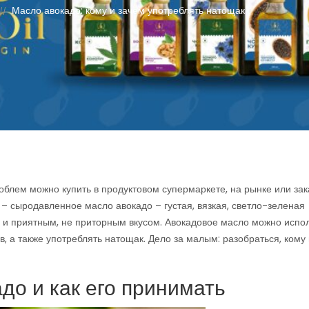
Масло авокадо: кому и зачем употреблять натощак
//
облем можно купить в продуктовом супермаркете, на рынке или зак
– сыродавленное масло авокадо – густая, вязкая, светло-зеленая
и приятным, не приторным вкусом. Авокадовое масло можно испол
, а также употреблять натощак. Дело за малым: разобраться, кому
до и как его принимать