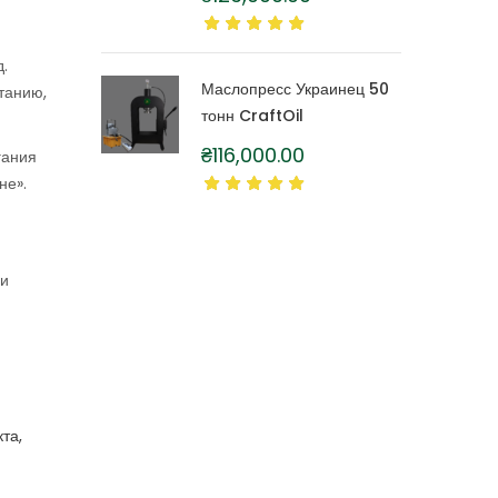
литра
.
Маслопресс Украинец 50
танию,
тонн CraftOil
₴
116,000.00
гания
не».
 и
та,