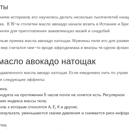
кты
ниям историков, его научились делать несколько тысячелетий назад
а. В 16-м столетии масло авокадо начали возить в Испанию и Бри
именяя для приготовления заживляющих мазей и снадобий.
льзе приема масла авокадо натощак. Мужчины пили его для разжи
 жир считался чем-то вроде афродизиака и виагры «в одном флако
 масло авокадо натощак
авленного масла авокдо натощак. Если ежедневно пить по утрам
тся следующие эффекты:
ина;
дукта на протяжении 5 часов почти не хочется есть. Регулярное
нию индекса массы тела;
, к которым относятся А, Е, К и другие;
результате, уменьшаются скачки давления и снижается риск инфарк
ток;