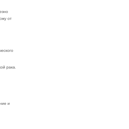
езно
ожу от
ческого
ой рака.
ние и