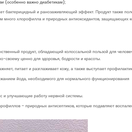
ви (особенно важно диабетикам);
ает бактерицидный и ранозаживляющий эффект. Продукт также пол
 нем много хлорофилла и природных антиоксидантов, защищающих к
нственный продукт, обладающий колоссальной пользой для челове
по-своему ценно для здоровья, бодрости и красоты.
жняет, питает и разглаживает кожу, а также выступает профилактик
ржанием йода, необходимого для нормального функционирования
с и улучшающие работу нервной системы.
лорофиллов – природных антисептиков, которые подавляют воспале