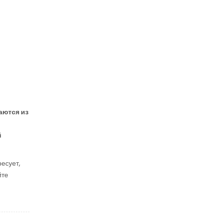
аются из
й
есует,
йте