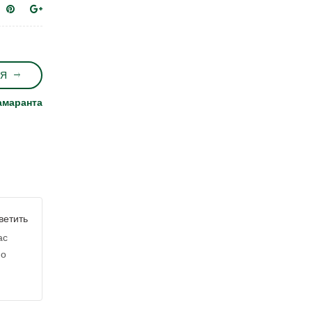
Я
амаранта
ветить
ас
но