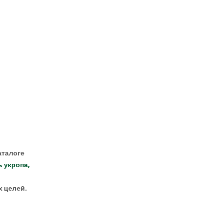
аталоге
 укропа,
х целей.