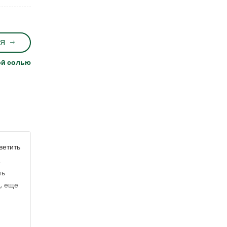
Я
ой солью
ветить
а
ть
а, еще