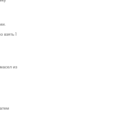
ику
ми.
 взять 1
масел из
затем