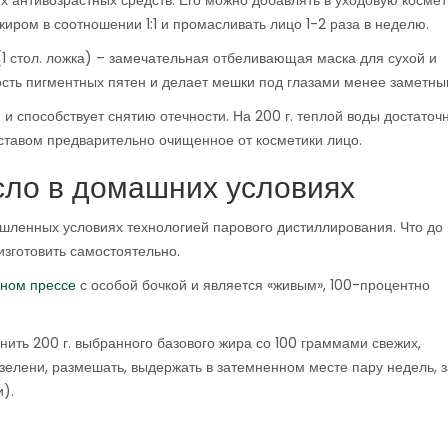
 антивозрастных средств. Его можно добавлять в уходовую космет
иром в соотношении 1:1 и промасливать лицо 1-2 раза в неделю.
(1 стол. ложка) – замечательная отбеливающая маска для сухой и
сть пигментных пятен и делает мешки под глазами менее заметны
 способствует снятию отечности. На 200 г. теплой воды достаточно
составом предварительно очищенное от косметики лицо.
сло в домашних условиях
ленных условиях технологией парового дистиллирования. Что до 
изготовить самостоятельно.
ьном прессе
с особой бочкой и является «живым», 100-процентно
нить 200 г. выбранного базового жира со 100 граммами свежих,
зелени, размешать, выдержать в затемненном месте пару недель, 
).