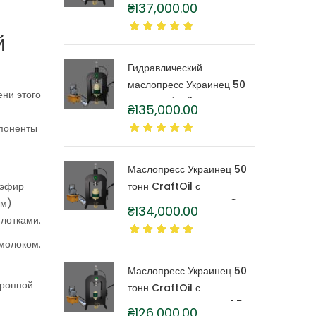
тонн CraftOil с
₴
137,000.00
капролоновой бочкой 6
литров
й
Гидравлический
маслопресс Украинец 50
ени этого
тонн CraftOil с
₴
135,000.00
капролоновой бочкой 4
мпоненты
литра
Маслопресс Украинец 50
 эфир
тонн CraftOil с
ом)
капролоновой бочкой 3
₴
134,000.00
глотками.
литра
молоком.
Маслопресс Украинец 50
кропной
тонн CraftOil с
капролоновой бочкой 1,5
₴
126,000.00