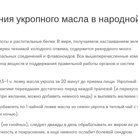
ния укропного масла в народно
лоты и растительные белки. В жире, получаемом настаиванием зел
 зерен техникой холодного отжима, содержится рекордного много
инеральных соединений и флавоноидов. Все вышеперечисленные ко
ена веществ и поддержания правильной работы органов и систем
5-1 ч. ложку масла укропа за 20 минут до приема пищи. Укропный
лактики переедания достаточно перед каждой трапезой (и перекус
 (при желании, можно добавить немного меда) и выпивать мелкими 
авлять по 1 чайной ложке масла из семян укропа в теплый чай с 
и ночью).
 (не гнойных), следует дважды в день обрабатывать их жиром из у
ечность и покраснение, а еще немного ослабит болевой синдром.