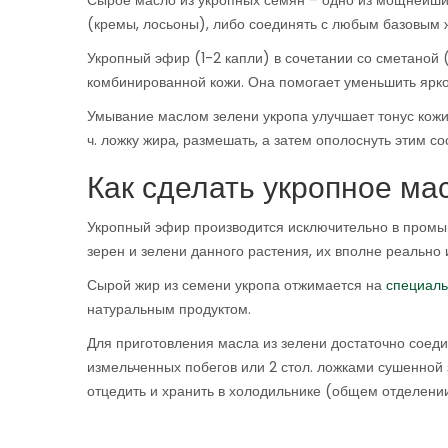
Сырое масло из укропных семян – одно из мощнейших
(кремы, лосьоны), либо соединять с любым базовым ж
Укропный эфир (1-2 капли) в сочетании со сметаной 
комбинированной кожи. Она помогает уменьшить ярко
Умывание маслом зелени укропа улучшает тонус кожи и
ч. ложку жира, размешать, а затем ополоснуть этим 
Как сделать укропное ма
Укропный эфир производится исключительно в промыш
зерен и зелени данного растения, их вполне реально 
Сырой жир из семени укропа отжимается на
специал
натуральным продуктом.
Для приготовления масла из зелени достаточно соеди
измельченных побегов или 2 стол. ложками сушенной 
отцедить и хранить в холодильнике (общем отделении