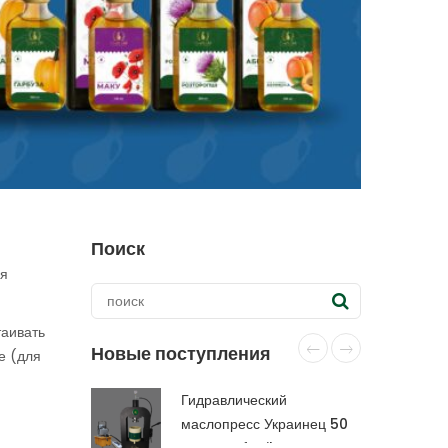
Поиск
мя
таивать
Новые поступления
е (для
Гидравлический
маслопресс Украинец 50