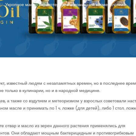
Укропное масло в фитотерапии и домашней косметологии
//
укт, известный людям с незапамятных времен, но в последнее вре
е только в кулинарии, но и в народной медицине.
ев, а также со вздутием и метеоризмом у взрослых советовали нас
м масле и принимать по 1 ч. ложке (для детей), либо 1 стол. ложк
те отвар и масло из зерен данного растения применялись для
ентов. Они обладают мощным бактерицидным и противогрибковым