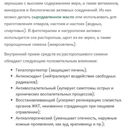
зернышки с высоким содержанием жира, а также витаминов,
минералов и биологически активных соединений. Из них
можно делать
сыродавленное масло
или использовать для
приготовления отваров, настоев и настоек (водных,
спиртовых). В фитотерапии и натуропатии активно
используется сок расторопши, шрот из ее зерен, а также
пророщенные семена (микрозелень).
Внутренний прием средств из расторопшевого семени
обладает следующим положительным влиянием:
Гепатопротектор (защищает печень);
Антиоксидант (нейтрализует воздействие свободных
радикалов);
Антивоспалительный (купирует симптомы острых и
хронических воспалительных процессов);
Восстанавливающий (ускоряет регенерацию слизистых
органов ЖКТ, неизменно страдающих при пищевом
отравлении);
Антиаллергический (уменьшает отечность, наружные
кожные проявления, как зуд, крапивницу и пр.);