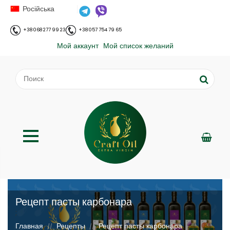
Російська
+38 068 277 99 23
+38 057 754 79 65
Мой аккаунт
Мой список желаний
Рецепт пасты карбонара
;
Главная
Рецепты
Рецепт пасты карбонара
//
//