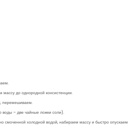
ваем.
м массу до однородной консистенции.
у, перемешиваем.
тр воды – две чайные ложки соли).
но смоченной холодной водой, набираем массу и быстро опускаем 