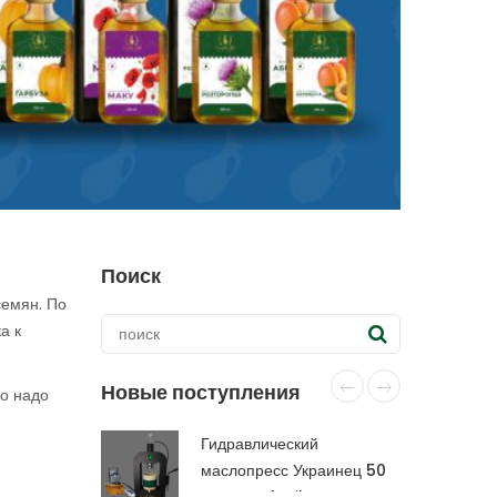
Поиск
семян. По
а к
Новые поступления
го надо
Гидравлический
маслопресс Украинец 50