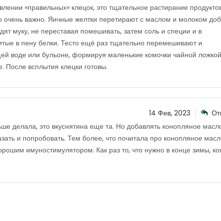
влении «правильных» клецок, это тщательное растирание продуктов
о очень важно. Яичные желтки перетирают с маслом и молоком доб
т муку, не переставая помешивать, затем соль и специи и в
тые в пену белки. Тесто ещё раз тщательно перемешивают и
щей воде или бульоне, формируя маленькие комочки чайной ложкой
. После всплытия клецки готовы.
14 Фев, 2023
От
ше делала, это вкуснятина еще та. Но добавлять конопляное масл
азать и попробовать. Тем более, что почитала про конопляное масл
орошим имуностимулятором. Как раз то, что нужно в конце зимы, ко