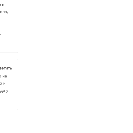
 в
ела,
,
ветить
о не
о и
гда у