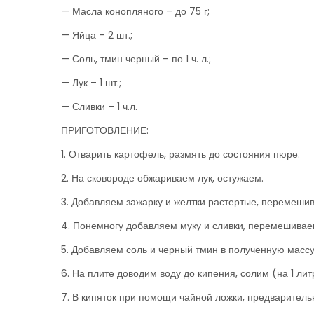
— Масла конопляного – до 75 г;
— Яйца – 2 шт.;
— Соль, тмин черный – по 1 ч. л.;
— Лук – 1 шт.;
— Сливки – 1 ч.л.
ПРИГОТОВЛЕНИЕ:
1. Отварить картофель, размять до состояния пюре.
2. На сковороде обжариваем лук, остужаем.
3. Добавляем зажарку и желтки растертые, перемеши
4. Понемногу добавляем муку и сливки, перемешивае
5. Добавляем соль и черный тмин в полученную масс
6. На плите доводим воду до кипения, солим (на 1 ли
7. В кипяток при помощи чайной ложки, предваритель