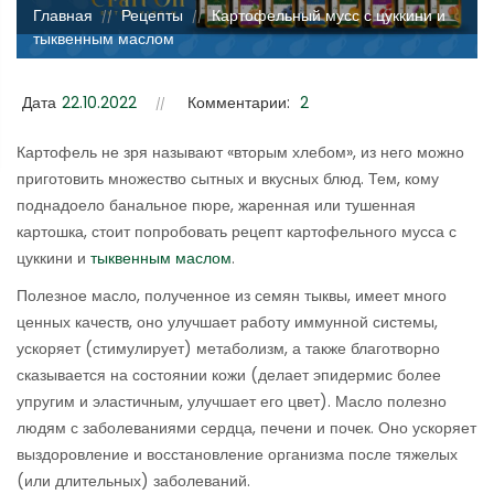
Главная
Рецепты
Картофельный мусс с цуккини и
//
//
тыквенным маслом
Дата
22.10.2022
Комментарии:
2
Картофель не зря называют «вторым хлебом», из него можно
приготовить множество сытных и вкусных блюд. Тем, кому
поднадоело банальное пюре, жаренная или тушенная
картошка, стоит попробовать рецепт картофельного мусса с
цуккини и
тыквенным маслом
.
Полезное масло, полученное из семян тыквы, имеет много
ценных качеств, оно улучшает работу иммунной системы,
ускоряет (стимулирует) метаболизм, а также благотворно
сказывается на состоянии кожи (делает эпидермис более
упругим и эластичным, улучшает его цвет). Масло полезно
людям с заболеваниями сердца, печени и почек. Оно ускоряет
выздоровление и восстановление организма после тяжелых
(или длительных) заболеваний.