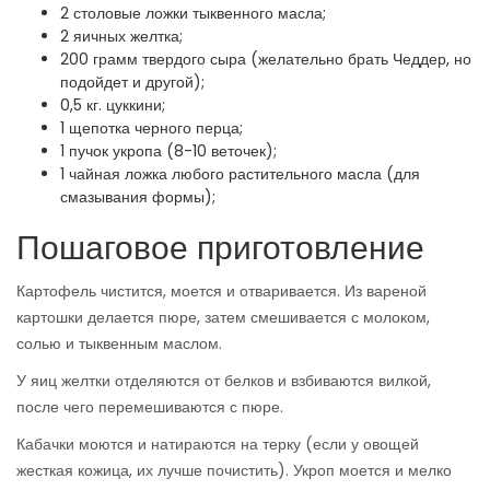
2 столовые ложки тыквенного масла;
2 яичных желтка;
200 грамм твердого сыра (желательно брать Чеддер, но
подойдет и другой);
0,5 кг. цуккини;
1 щепотка черного перца;
1 пучок укропа (8-10 веточек);
1 чайная ложка любого растительного масла (для
смазывания формы);
Пошаговое приготовление
Картофель чистится, моется и отваривается. Из вареной
картошки делается пюре, затем смешивается с молоком,
солью и тыквенным маслом.
У яиц желтки отделяются от белков и взбиваются вилкой,
после чего перемешиваются с пюре.
Кабачки моются и натираются на терку (если у овощей
жесткая кожица, их лучше почистить). Укроп моется и мелко