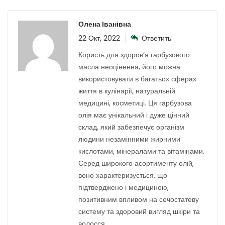
Олена Іванівна
22 Окт, 2022
Ответить
Користь для здоров’я гарбузового
масла неоціненна, його можна
використовувати в багатьох сферах
життя в кулінарії, натуральній
медицині, косметиці. Ця гарбузова
олія має унікальний і дуже цінний
склад, який забезпечує організм
людини незамінними жирними
кислотами, мінералами та вітамінами.
Серед широкого асортименту олій,
воно характеризується, що
підтверджено і медициною,
позитивним впливом на сечостатеву
систему та здоровий вигляд шкіри та
волосся.