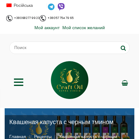
Російська
+38 068 277 99 23
+38 057 754 79 65
Мой аккаунт
Мой список желаний
Квашеная капуста с черным тмином
;
Главная
Рецепты
Квашеная капуста с черным
//
//