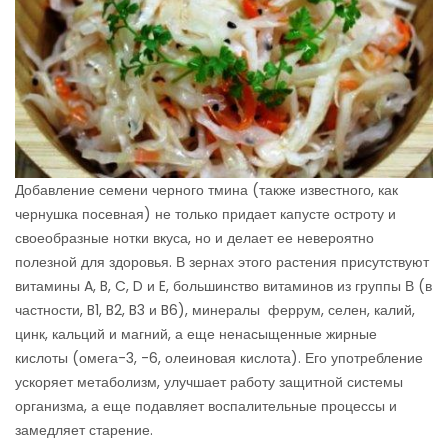
Добавление семени черного тмина (также известного, как
чернушка посевная) не только придает капусте остроту и
своеобразные нотки вкуса, но и делает ее невероятно
полезной для здоровья. В зернах этого растения присутствуют
витамины A, B, C, D и E, большинство витаминов из группы В (в
частности, B1, B2, B3 и B6), минералы феррум, селен, калий,
цинк, кальций и магний, а еще ненасыщенные жирные
кислоты (омега-3, -6, олеиновая кислота). Его употребление
ускоряет метаболизм, улучшает работу защитной системы
организма, а еще подавляет воспалительные процессы и
замедляет старение.