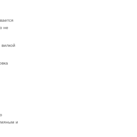
вается
о не
 вилкой
овка
о
румяным и