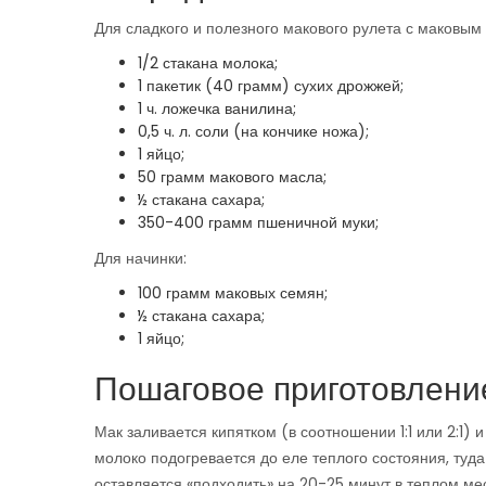
Для сладкого и полезного макового рулета с маковым
1/2 стакана молока;
1 пакетик (40 грамм) сухих дрожжей;
1 ч. ложечка ванилина;
0,5 ч. л. соли (на кончике ножа);
1 яйцо;
50 грамм макового масла;
½ стакана сахара;
350-400 грамм пшеничной муки;
Для начинки:
100 грамм маковых семян;
½ стакана сахара;
1 яйцо;
Пошаговое приготовлени
Мак заливается кипятком (в соотношении 1:1 или 2:1) 
молоко подогревается до еле теплого состояния, туд
оставляется «подходить» на 20-25 минут в теплом мес