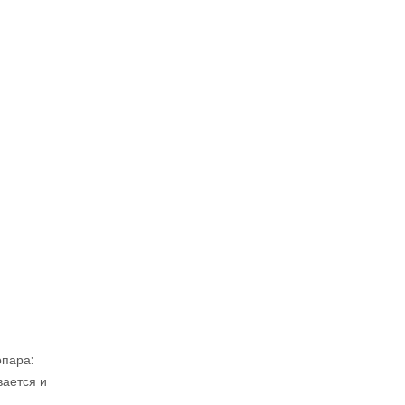
опара:
вается и