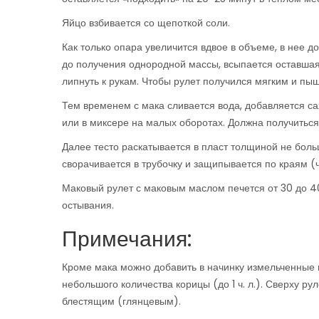
Яйцо взбивается со щепоткой соли.
Как только опара увеличится вдвое в объеме, в нее д
до получения однородной массы, всыпается оставшаяс
липнуть к рукам. Чтобы рулет получился мягким и пыш
Тем временем с мака сливается вода, добавляется са
или в миксере на малых оборотах. Должна получиться
Далее тесто раскатывается в пласт толщиной не больш
сворачивается в трубочку и защипывается по краям (
Маковый рулет с маковым маслом печется от 30 до 40
остывания.
Примечания:
Кроме мака можно добавить в начинку измельченные 
небольшого количества корицы (до 1 ч. л.). Сверху р
блестящим (глянцевым).