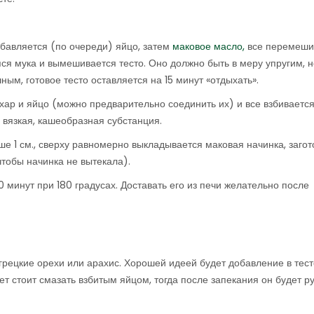
обавляется (по очереди) яйцо, затем
маковое масло,
все перемеши
я мука и вымешивается тесто. Оно должно быть в меру упругим, н
ным, готовое тесто оставляется на 15 минут «отдыхать».
хар и яйцо (можно предварительно соединить их) и все взбивается
 вязкая, кашеобразная субстанция.
е 1 см., сверху равномерно выкладывается маковая начинка, загот
чтобы начинка не вытекала).
 минут при 180 градусах. Доставать его из печи желательно после
грецкие орехи или арахис. Хорошей идеей будет добавление в тест
улет стоит смазать взбитым яйцом, тогда после запекания он будет 