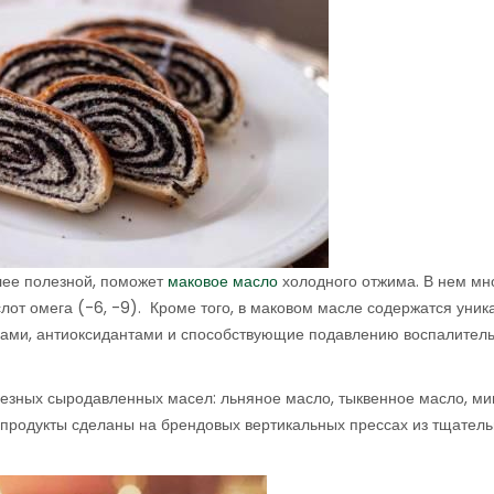
олее полезной, поможет
маковое масло
холодного отжима. В нем мн
слот омега (-6, -9). Кроме того, в маковом масле содержатся уни
ами, антиоксидантами и способствующие подавлению воспалител
лезных сыродавленных масел: льняное масло, тыквенное масло, м
е продукты сделаны на брендовых вертикальных прессах из тщател