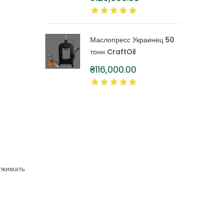
литра
Маслопресс Украинец 50
тонн CraftOil
₴
116,000.00
тжимать