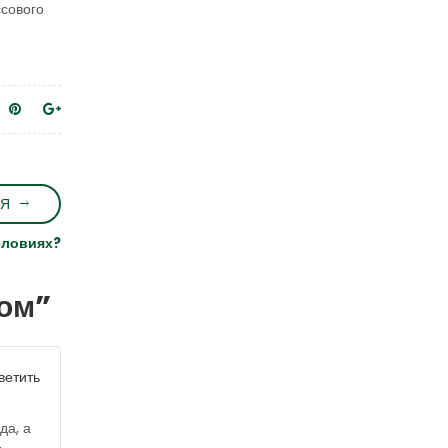
ссового
Я
словиях?
лом
”
ветить
да, а