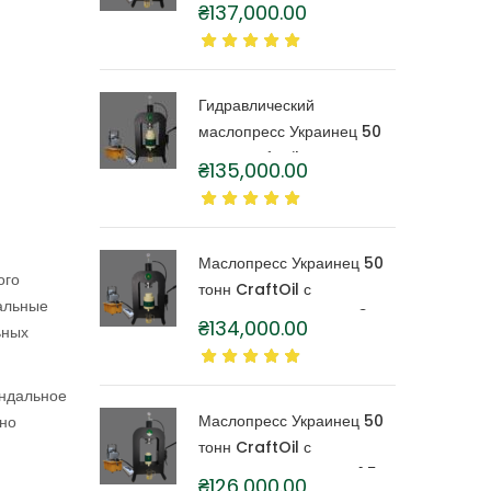
тонн CraftOil с
₴
137,000.00
капролоновой бочкой 6
литров
Гидравлический
маслопресс Украинец 50
тонн CraftOil с
₴
135,000.00
капролоновой бочкой 4
литра
Маслопресс Украинец 50
ого
тонн CraftOil с
кальные
капролоновой бочкой 3
₴
134,000.00
ьных
литра
индальное
Маслопресс Украинец 50
ьно
тонн CraftOil с
капролоновой бочкой 1,5
₴
126,000.00