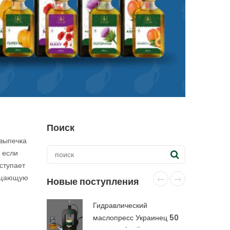
Поиск
 выпечка
 если
ступает
чищающую
Новые поступления
Гидравлический
маслопресс Украинец 50