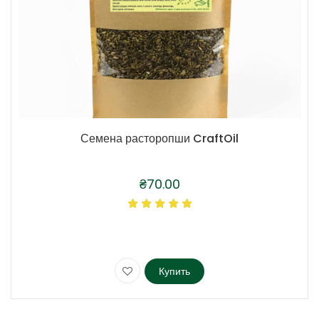
Семена расторопши CraftOil
₴
70.00
Купить
Этот
товар