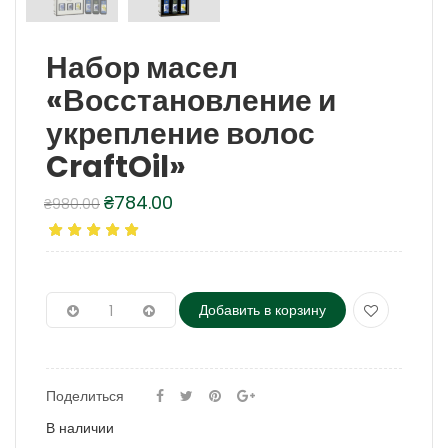
Набор масел
«Восстановление и
укрепление волос
CraftOil»
₴
784.00
₴
980.00
Первоначальная
Текущая
цена
цена:
составляла
₴784.00.
₴980.00.
Добавить в корзину
Поделиться
В наличии