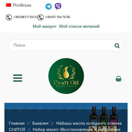
Російська
+38 068 277 99 23
+38 057 754 79 65
Мой аккаунт
Мой список желаний
;
Главная
Бакалея
Наборы масла холодного отжима
//
//
CraftOil
Набор масел «Восстановление и укрепление
//