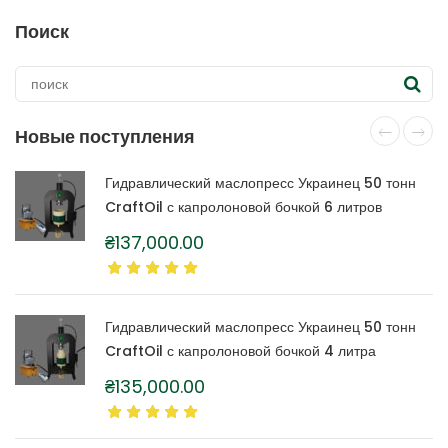
имеет
несколько
Поиск
вариаций.
Опции
можно
выбрать
на
Новые поступления
странице
товара.
Гидравлический маслопресс Украинец 50 тонн
CraftOil с капролоновой бочкой 6 литров
₴
137,000.00
Гидравлический маслопресс Украинец 50 тонн
CraftOil с капролоновой бочкой 4 литра
₴
135,000.00