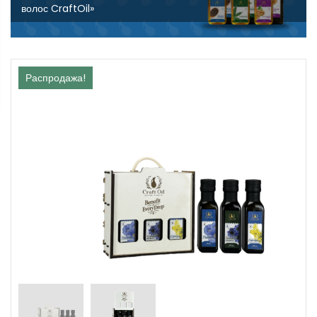
волос CraftOil»
Распродажа!