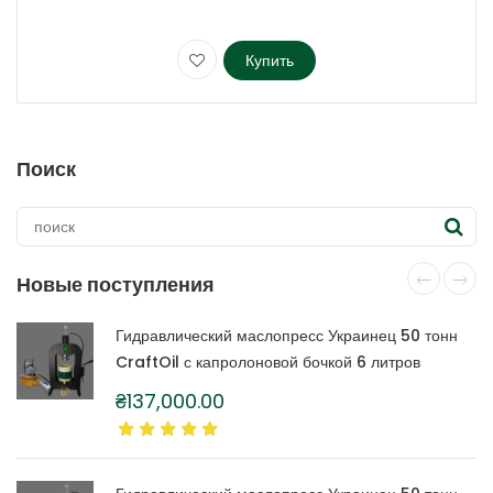
Купить
Этот
товар
имеет
несколько
Поиск
вариаций.
Опции
можно
выбрать
на
Новые поступления
странице
товара.
Гидравлический маслопресс Украинец 50 тонн
CraftOil с капролоновой бочкой 6 литров
₴
137,000.00