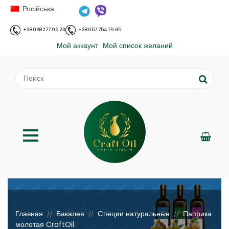
Російська
+38 068 277 99 23
+38 057 754 79 65
Мой аккаунт
Мой список желаний
;
Главная
Бакалея
Cпеции натуральные
Паприка
//
//
//
молотая CraftOil