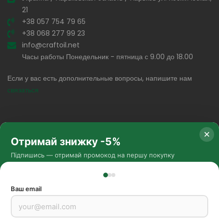
21
+38 057 754 79 65
+38 068 277 99 23
info@craftoil.net
Часы работы Понедельник - пятница с 9.00 до 18.00
Если у вас есть дополнительные вопросы, напишите нам
связаться
✕
Отримай знижку -5%
Підпишись — отримай промокод на першу покупку
Соц. сети
Ваш email
Методы оплаты