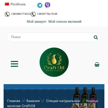
Російська
+38 068 277 99 23
+38 057 754 79 65
Мой аккаунт
Мой список желаний
;
Главная
Бакалея
Cпеции натуральные
Корица
//
//
//
молотая CraftOil