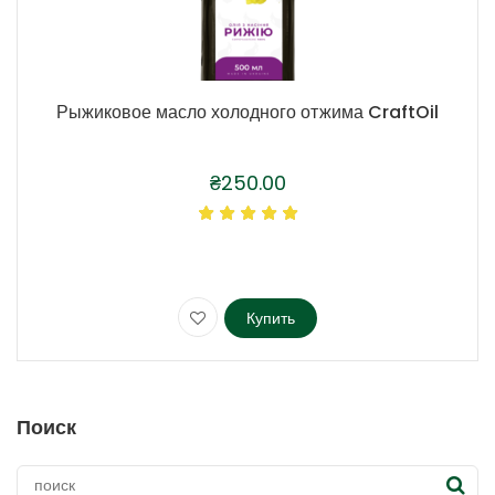
Рыжиковое масло холодного отжима CraftOil
₴
250.00
Купить
Этот
товар
имеет
несколько
Поиск
вариаций.
Опции
можно