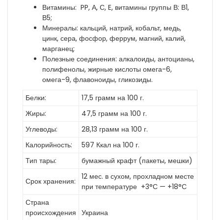
Витамины: PP, А, С, E, витамины группы В: В1,
В5;
Минералы: кальций, натрий, кобальт, медь,
цинк, сера, фосфор, феррум, магний, калий,
марганец;
Полезные соединения: алкалоиды, антоцианы,
полифенолы, жирные кислоты омега-6,
омега-9, флавоноиды, гликозиды.
Белки:
17,5 грамм на 100 г.
Жиры:
47,5 грамм на 100 г.
Углеводы:
28,13 грамм на 100 г.
Калорийность:
597 Ккал на 100 г.
Тип тары:
бумажный крафт (пакеты, мешки)
12 мес. в сухом, прохладном месте
Срок хранения:
при температуре +3°С — +18°С
Страна
происхождения
Украина