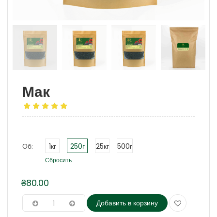
Мак
Об:
1кг
250г
25кг
500г
Сбросить
₴
80.00
Добавить в корзину