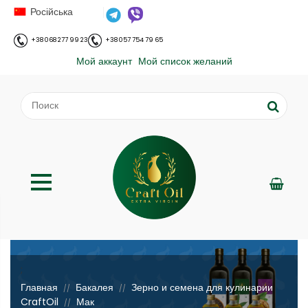
Російська
+38 068 277 99 23
+38 057 754 79 65
Мой аккаунт
Мой список желаний
;
Главная
Бакалея
Зерно и семена для кулинарии
//
//
CraftOil
Мак
//