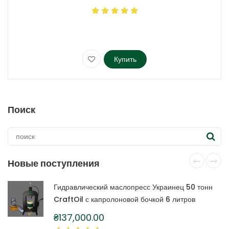
Купить
Этот
товар
имеет
несколько
Поиск
вариаций.
Опции
можно
выбрать
на
Новые поступления
странице
товара.
Гидравлический маслопресс Украинец 50 тонн
CraftOil с капролоновой бочкой 6 литров
₴
137,000.00