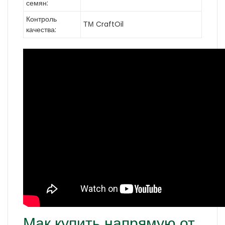
семян:
Контроль
ТМ CraftOil
качества:
Мак купить напрямую от