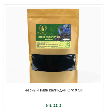
Черный тмин калинджи CraftOil
₴
150.00