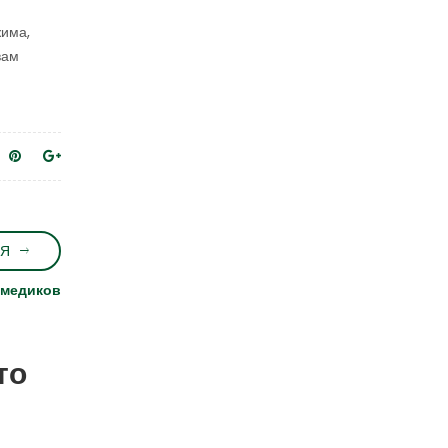
жима,
вам
Я
 медиков
то