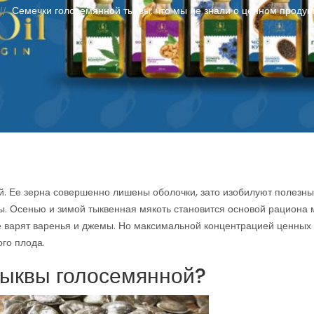
Семечки голосемянной тыквы: что мы не знали о ценном продук
//
ой. Ее зерна совершенно лишены оболочки, зато изобилуют полезн
ы. Осенью и зимой тыквенная мякоть становится основой рациона 
же варят варенья и джемы. Но максимальной концентрацией ценных
го плода.
тыквы голосемянной?