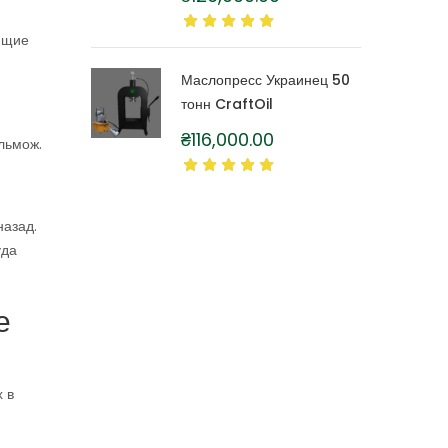
литра
ющие
Маслопресс Украинец 50
тонн CraftOil
₴
116,000.00
льмож.
назад.
уда
е
 в