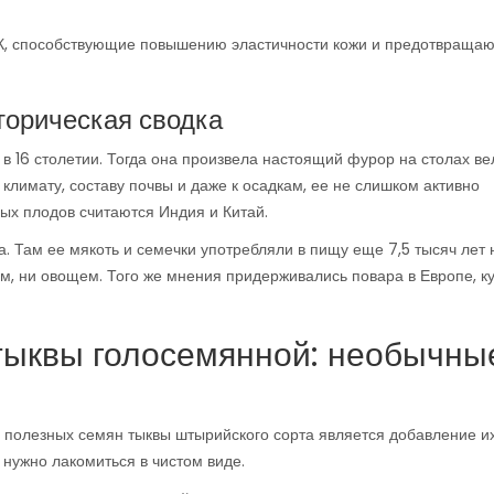
и К, способствующие повышению эластичности кожи и предотвраща
торическая сводка
 в 16 столетии. Тогда она произвела настоящий фурор на столах ве
 климату, составу почвы и даже к осадкам, ее не слишком активно
х плодов считаются Индия и Китай.
. Там ее мякоть и семечки употребляли в пищу еще 7,5 тысяч лет 
м, ни овощем. Того же мнения придерживались повара в Европе, к
 тыквы голосемянной: необычны
полезных семян тыквы штырийского сорта является добавление их
 нужно лакомиться в чистом виде.