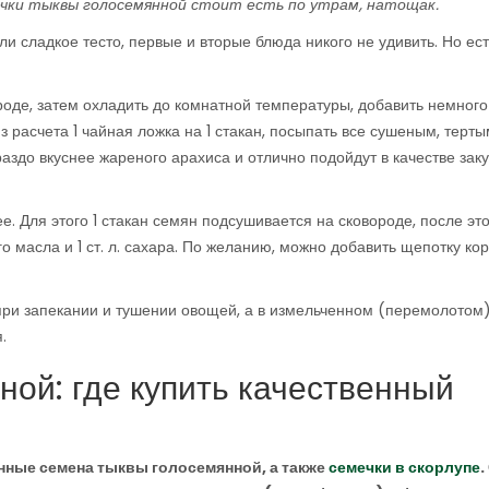
ечки тыквы голосемянной стоит есть по утрам, натощак.
 сладкое тесто, первые и вторые блюда никого не удивить. Но ест
оде, затем охладить до комнатной температуры, добавить немного
з расчета 1 чайная ложка на 1 стакан, посыпать все сушеным, терт
здо вкуснее жареного арахиса и отлично подойдут в качестве заку
. Для этого 1 стакан семян подсушивается на сковороде, после это
о масла и 1 ст. л. сахара. По желанию, можно добавить щепотку ко
 при запекании и тушении овощей, а в измельченном (перемолотом
.
ой: где купить качественный
енные семена тыквы голосемянной, а также
семечки в скорлупе
.