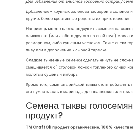
Для избавления от глистов (особенно остриц) сем
Добавлением крупных зеленоватых зерен в соленое или
другие, более креативные рецепты их приготовления.
Например, можно слегка подсушить семечки на сковор
оливкового (или любого другого на свой вкус) масла и
розмарином, либо сушеным чесноком. Такие снеки гора
пиву или в дополнение к сырной тарелке.
Сладкие тыквенные семечки сделать ничуть не сложнее
смешивается с 1 столовой ложкой топленого сливочног
молотый сушеный имбирь.
Кроме того, семя штырийской тыквы стоит добавлять
его нужно класть в маринады для шашлыков или гриля
Семена тыквы голосемянн
продукт?
ТМ CraftOil продает органические, 100% качеств