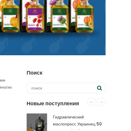
те?
Поиск
ыми
многих
Новые поступления
Гидравлический
маслопресс Украинец 50