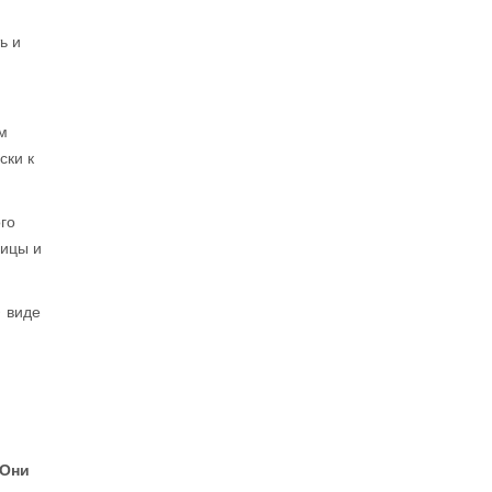
ь и
ым
ски к
го
рицы и
) виде
 Они