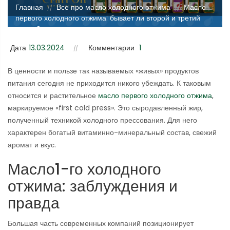
Главная
Все про масло холодного отжима
Масло
//
//
первого холодного отжима: бывает ли второй и третий
отжим?
Дата
13.03.2024
Комментарии
1
В ценности и пользе так называемых «живых» продуктов
питания сегодня не приходится никого убеждать. К таковым
относится и растительное
масло первого холодного отжима
,
маркируемое «first cold press». Это сыродавленный жир,
полученный техникой холодного прессования. Для него
характерен богатый витаминно-минеральный состав, свежий
аромат и вкус.
Масло1-го холодного
отжима: заблуждения и
правда
Большая часть современных компаний позиционирует