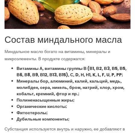
Состав миндального масла
Миндальное масло богато на витамины, минералы и
микроэлементы. В продукте содержатся:
Витамины А, витамины группы В (В1, В2, В3, В5, В5,
В6, В8, В9, В12, В13, В15), С,
D, Н, Н1,
K,
L,
F,
U,
P,
PP;
Минералы бор, алюминий, калий, кальций, медь,
молибден, сера, никель, бром, натрий, хлор, хром,
кобальт, кремний, фтор и пр.;
Полиненасыщенные жиры;
Органические кислоты;
Фитостеролы;
Дубильные компоненты;
Субстанция используется внутрь и наружно, ее добавляют в