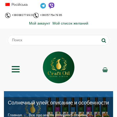
Російська
+38 068 277 99 23
+38 057 754 79 65
Мой аккаунт
Мой список желаний
Солнечный улей: описание и особенности
;
Главная
Все про масло холодного отжима
//
//