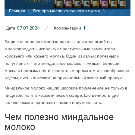
;
Главная
Все про масло холодного отжима
//
//
Миндальное молоко: польза, применение, как его сделать
в домашних условиях
Дата
07.07.2024
Комментарии
1
Люди с непереносимостью лактозы или аллергией на
молокопродукты используют растительные заменители
коровьего или козьего молока. Один из самых полезных и
популярных – это миндальное молоко – жидкая, белесая
масса с нежным, почти конфетным ароматом и своеобразным
вкусом, очень похожим на оригинальный животный продукт.
Миндальное молоко нашло широкое применение не только в
пищевой, но и в косметической сфере. Его ценность для
человеческого организма сложно приуменьшить.
Чем полезно миндальное
молоко