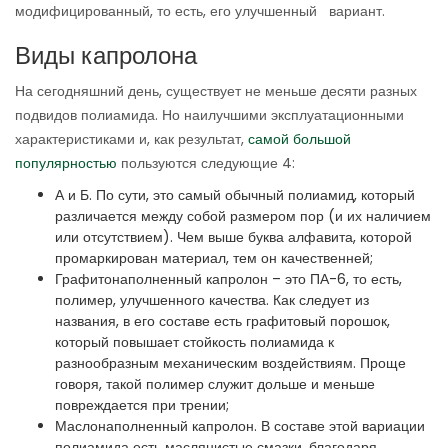
модифицированный, то есть, его улучшенный вариант.
Виды капролона
На сегодняшний день, существует не меньше десяти разных
подвидов полиамида. Но наилучшими эксплуатационными
характеристиками и, как результат,
самой большой
популярностью
пользуются следующие 4:
А и Б. По сути, это самый обычный полиамид, который
различается между собой размером пор (и их наличием
или отсутствием). Чем выше буква алфавита, которой
промаркирован материал, тем он качественней;
Графитонаполненный капролон – это ПА-6, то есть,
полимер, улучшенного качества. Как следует из
названия, в его составе есть графитовый порошок,
который повышает стойкость полиамида к
разнообразным механическим воздействиям. Проще
говоря, такой полимер служит дольше и меньше
повреждается при трении;
Маслонаполненный капролон. В составе этой вариации
полиамида есть маслянистые смазки, благодаря