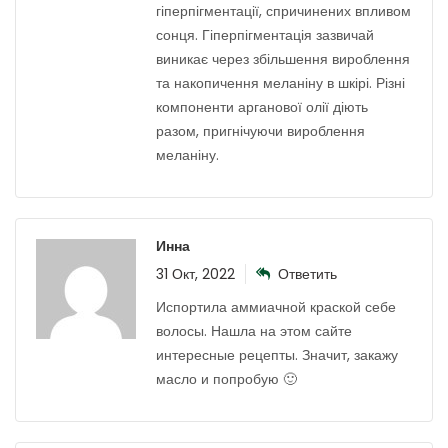
гіперпігментації, спричинених впливом
сонця. Гіперпігментація зазвичай
виникає через збільшення вироблення
та накопичення меланіну в шкірі. Різні
компоненти арганової олії діють
разом, пригнічуючи вироблення
меланіну.
Инна
31 Окт, 2022
Ответить
Испортила аммиачной краской себе
волосы. Нашла на этом сайте
интересные рецепты. Значит, закажу
масло и попробую 🙂