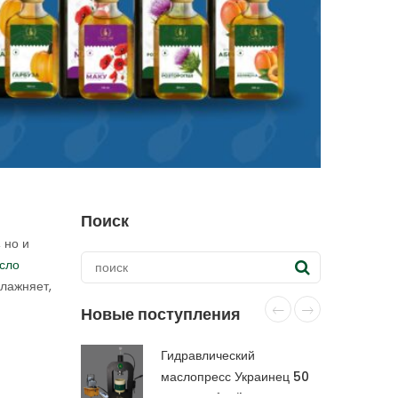
Поиск
 но и
сло
влажняет,
Новые поступления
Гидравлический
маслопресс Украинец 50