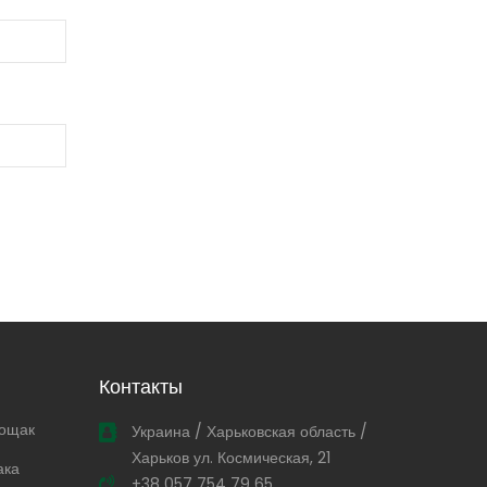
Контакты
тощак
Украина / Харьковская область /
Харьков ул. Космическая, 21
ака
+38 057 754 79 65