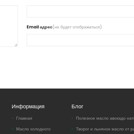
Email адрес
(не будет отображаться)
Информация
Блог
Главная
Полезное масло авокадо на
Масло холодного
Творог и льняное масло от р