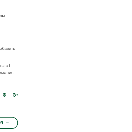
том
обавить
ы в 1
имания.
Я