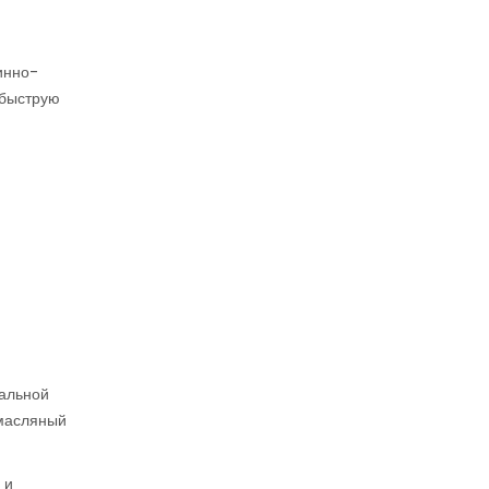
инно-
 быструю
мальной
-масляный
 и