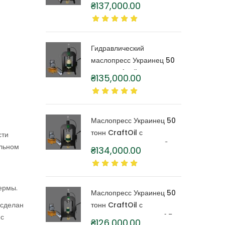
тонн CraftOil с
₴
137,000.00
капролоновой бочкой 6
литров
Гидравлический
маслопресс Украинец 50
тонн CraftOil с
₴
135,000.00
капролоновой бочкой 4
литра
Маслопресс Украинец 50
тонн CraftOil с
сти
капролоновой бочкой 3
ельном
₴
134,000.00
литра
ермы.
Маслопресс Украинец 50
 сделан
тонн CraftOil с
 с
капролоновой бочкой 1,5
₴
126,000.00