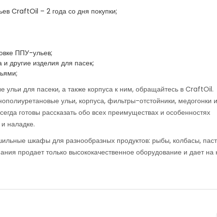
в CraftOil – 2 года со дня покупки;
новке ППУ-ульев;
 и другие изделия для пасек;
ьями;
ульи для пасеки, а также корпуса к ним, обращайтесь в CraftOil.
ополиуретановые ульи, корпуса, фильтры-отстойники, медогонки 
всегда готовы рассказать обо всех преимуществах и особенностях
 и наладке.
шильные шкафы для разнообразных продуктов: рыбы, колбасы, паст
пания продает только высококачественное оборудование и дает на 