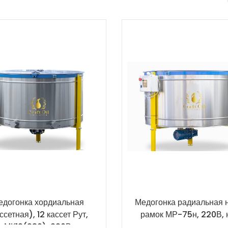
едогонка хордиальная
Медогонка радиальная 
ссетная), 12 кассет Рут,
рамок МР-75н, 220В, 
МК12(230), 220В