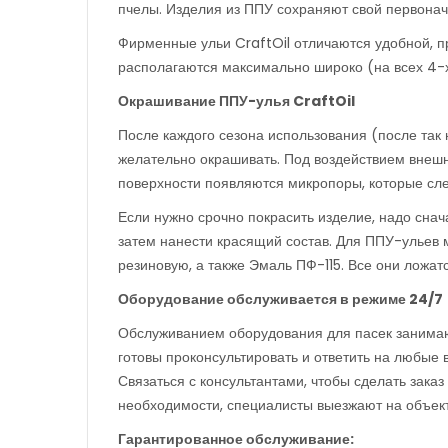
пчелы. Изделия из ППУ сохраняют свой первонач
Фирменные ульи CraftOil отличаются удобной, п
располагаются максимально широко (на всех 4-х
Окрашивание ППУ-улья
CraftOil
После каждого сезона использования (после так
желательно окрашивать. Под воздействием внешн
поверхности появляются микропоры, которые сле
Если нужно срочно покрасить изделие, надо снач
затем нанести красящий состав. Для ППУ-ульев 
резиновую, а также Эмаль ПФ-115. Все они ложа
Оборудование обслуживается в режиме 24/7
Обслуживанием оборудования для пасек занимают
готовы проконсультировать и ответить на любые 
Связаться с консультантами, чтобы сделать зака
необходимости, специалисты выезжают на объект
Гарантированное обслуживание: