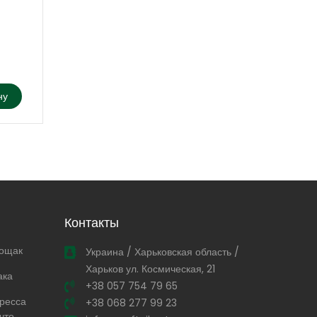
₴
61,500.00
ну
Добавить в корзину
Контакты
тощак
Украина / Харьковская область /
Харьков ул. Космическая, 21
ака
+38 057 754 79 65
ресса
+38 068 277 99 23
что