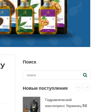
Поиск
ПУ
Новые поступления
Гидравлический
маслопресс Украинец 50
тонн CraftOil с