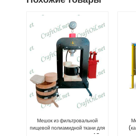
Мешок из фильтровальной
М
пищевой полиамидной ткани для
(ка
холодного отжима масла 1,5