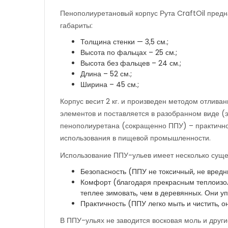
Пенополиуретановый корпус Рута CraftOil пред
габариты:
Толщина стенки — 3,5 см.;
Высота по фальцах – 25 см.;
Высота без фальцев – 24 см.;
Длина – 52 см.;
Ширина – 45 см.;
Корпус весит 2 кг. и произведен методом отлива
элементов и поставляется в разобранном виде (э
пенополиуретана (сокращенно ППУ) – практичног
использования в пищевой промышленности.
Использование ППУ-ульев имеет несколько суще
Безопасность (ППУ не токсичный, не вредн
Комфорт (благодаря прекрасным теплоизо
теплее зимовать, чем в деревянных. Они у
Практичность (ППУ легко мыть и чистить, 
В ППУ-ульях не заводится восковая моль и другие