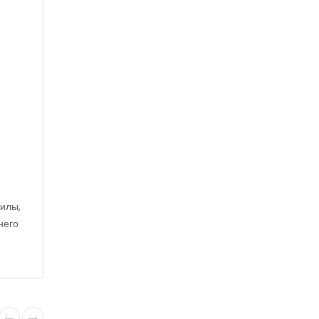
и
илы,
него