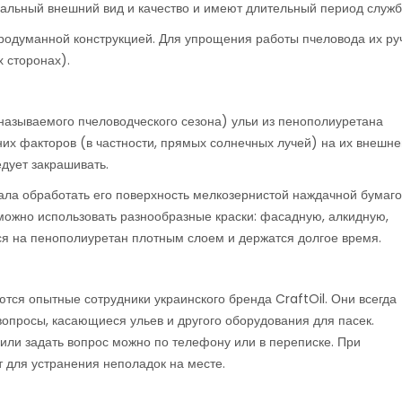
альный внешний вид и качество и имеют длительный период служб
родуманной конструкцией. Для упрощения работы пчеловода их ру
 сторонах).
 называемого пчеловодческого сезона) ульи из пенополиуретана
их факторов (в частности, прямых солнечных лучей) на их внешне
дует закрашивать.
ала обработать его поверхность мелкозернистой наждачной бумаго
можно использовать разнообразные краски: фасадную, алкидную,
тся на пенополиуретан плотным слоем и держатся долгое время.
ся опытные сотрудники украинского бренда CraftOil. Они всегда
вопросы, касающиеся ульев и другого оборудования для пасек.
з или задать вопрос можно по телефону или в переписке. При
 для устранения неполадок на месте.