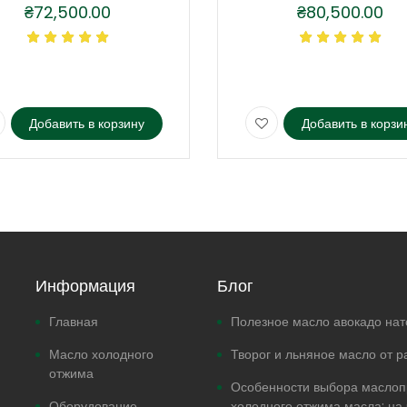
₴
72,500.00
₴
80,500.00
Добавить в корзину
Добавить в корзи
Информация
Блог
Главная
Полезное масло авокадо на
Масло холодного
Творог и льняное масло от р
отжима
Особенности выбора маслоп
Оборудование
холодного отжима масла: на 