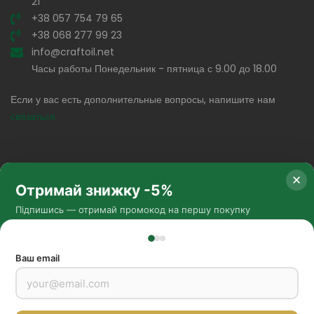
21
+38 057 754 79 65
+38 068 277 99 23
info@craftoil.net
Часы работы Понедельник - пятница с 9.00 до 18.00
Если у вас есть дополнительные вопросы, напишите нам
связаться
✕
Отримай знижку -5%
Підпишись — отримай промокод на першу покупку
Соц. сети
Ваш email
Методы оплаты