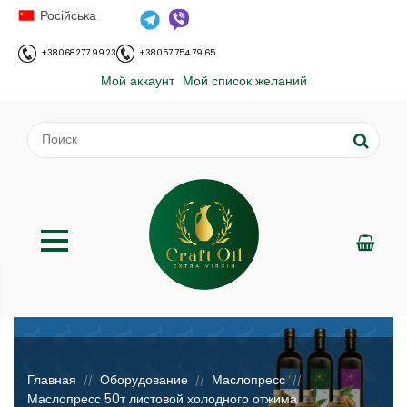
Російська
+38 068 277 99 23
+38 057 754 79 65
Мой аккаунт
Мой список желаний
;
Главная
Оборудование
Маслопресс
//
//
//
Маслопресс 50т листовой холодного отжима