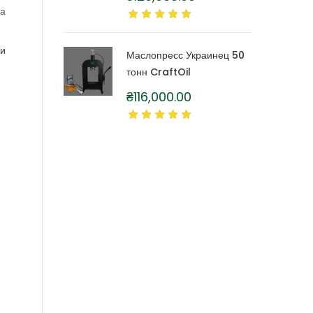
литра
за
 и
Маслопресс Украинец 50
тонн CraftOil
₴
116,000.00