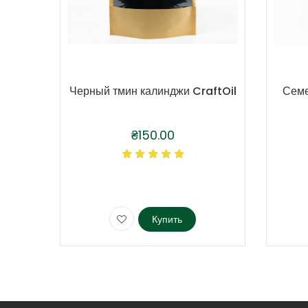
Черный тмин калинджи CraftOil
Семе
₴
150.00
Купить
Этот
Этот
товар
товар
имеет
имеет
несколько
несколь
вариаций.
вариаци