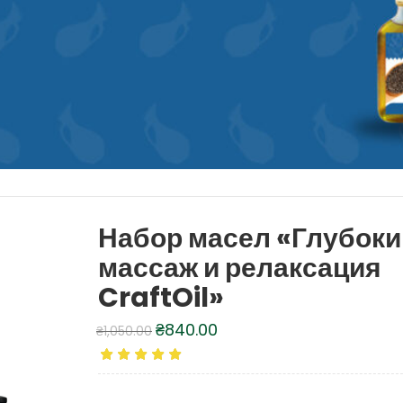
Набор масел «Глубоки
массаж и релаксация
CraftOil»
₴
840.00
₴
1,050.00
Первоначальная
Текущая
цена
цена:
составляла
₴840.00.