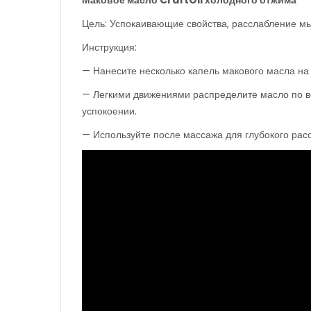
Маковое масло
CraftOil
холодного отжима
Цель: Успокаивающие свойства, расслабление мы
Инструкция:
— Нанесите несколько капель макового масла на
— Легкими движениями распределите масло по вс
успокоении.
— Используйте после массажа для глубокого рас