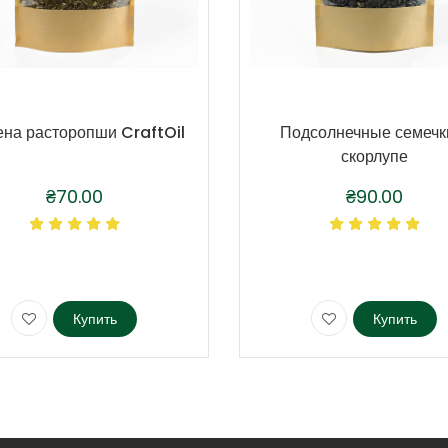
на расторопши CraftOil
Подсолнечные семечк
скорлупе
₴
70.00
₴
90.00
Купить
Купить
Этот
товар
имеет
ко
несколько
й.
вариаций.