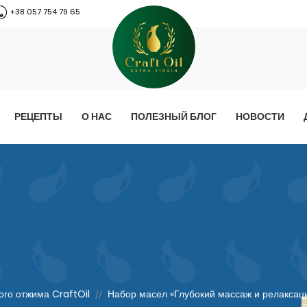
+38 057 754 79 65
РЕЦЕПТЫ
О НАС
ПОЛЕЗНЫЙ БЛОГ
НОВОСТИ
го отжима CraftOil
Набор масел «Глубокий массаж и релаксаци
//