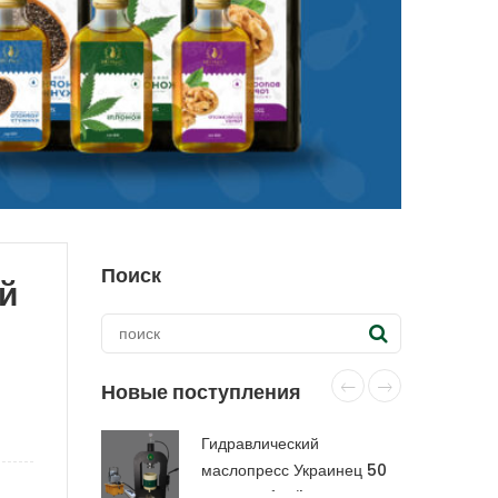
Поиск
й
Новые поступления
Гидравлический
маслопресс Украинец 50
тонн CraftOil с