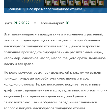
;
Главная
Все про масло холодного отжима
//
//
Особенности выбора маслопресса холодного отжима
масла: на что обратить внимание?
Дата
21.12.2022
Комментарии:
18
Все, занимающиеся выращиванием масленичных растений,
рано или поздно приходят к необходимости приобретения
маслопресса холодного отжима масла. Данное устройство
позволяет производить сыродавленные растительные жиры,
например, кунжутное масло, масло грецкого ореха, тыквенное
масло и так далее.
Не реже мелкооптовых производителей к такому же выводу
приходят рядовые потребители качественных масел
холодного отжима. Те, кто постоянно покупает те или иные
крафтовые сыродавленные масла, задумываются о том, что их
надежнее (и со временем даже выгоднее) делать
самостоятельно. Таким образом, перед ними становится
вопрос о покупке маслопресса холодного отжима.