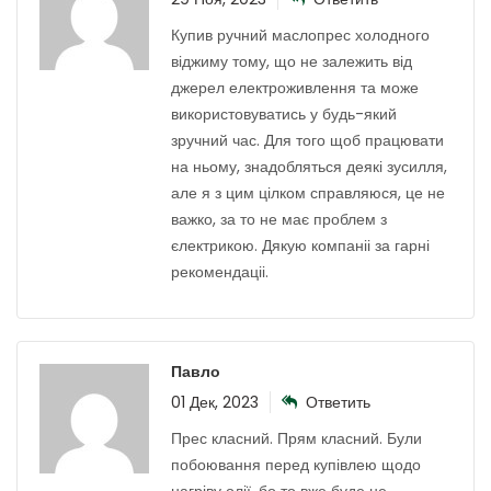
Купив ручний маслопрес холодного
віджиму тому, що не залежить від
джерел електроживлення та може
використовуватись у будь-який
зручний час. Для того щоб працювати
на ньому, знадобляться деякі зусилля,
але я з цим цілком справляюся, це не
важко, за то не має проблем з
єлектрикою. Дякую компаніі за гарні
рекомендаціі.
Павло
01 Дек, 2023
Ответить
Прес класний. Прям класний. Були
побоювання перед купівлею щодо