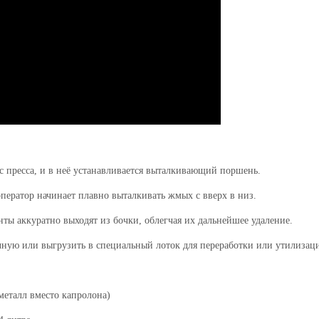
с пресса, и в неё устанавливается выталкивающий поршень.
ператор начинает плавно выталкивать жмых
с
вверх
в низ
.
 аккуратно выходят из бочки, облегчая их дальнейшее удаление.
ную или выгрузить в специальный лоток для переработки или утилизац
металл вместо капролона)