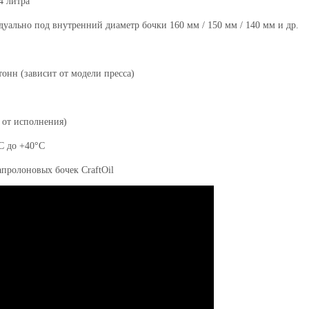
4 литра
уально под внутренний диаметр бочки 1
6
0 мм / 1
5
0 мм / 1
4
0 мм и др.
тонн (зависит от модели пресса)
и от исполнения)
C до +40°C
пролоновых бочек CraftOil