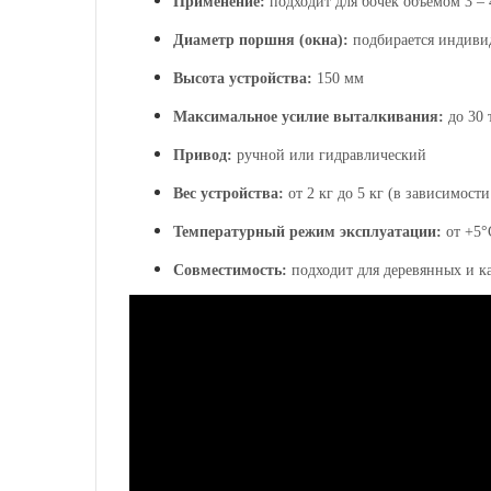
Применение:
подходит для бочек объемом 3
–
Диаметр поршня (окна):
подбирается индивид
Высота устройства:
150 мм
Максимальное усилие выталкивания:
до 30 
Привод:
ручной или гидравлический
Вес устройства:
от 2 кг до 5 кг (в зависимост
Температурный режим эксплуатации:
от +5°
Совместимость:
подходит для деревянных и ка