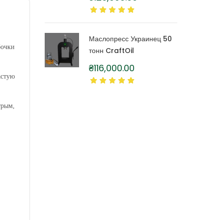
литра
Маслопресс Украинец 50
бочки
тонн CraftOil
₴
116,000.00
астую
трым,