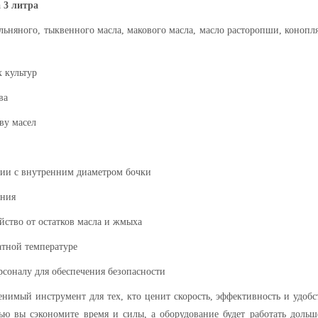
 3 литра
льняного, тыквенного
масла
,
макового масла
,
масло
расторопши, конопл
 культур
ва
ву масел
вии с внутренним диаметром бочки
ания
йство от остатков масла и жмыха
атной температуре
рсоналу для обеспечения безопасности
нимый инструмент для тех, кто ценит скорость, эффективность и удобс
ю вы сэкономите время и силы, а оборудование будет работать дольш