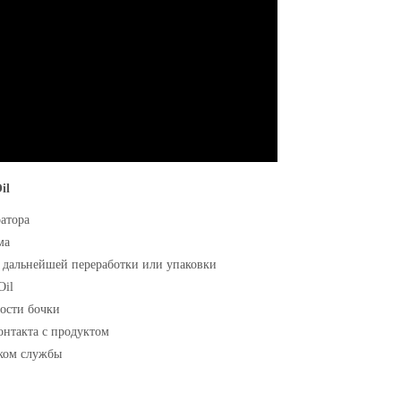
il
атора
ма
 дальнейшей переработки или упаковки
Oil
ости бочки
онтакта с продуктом
ком службы