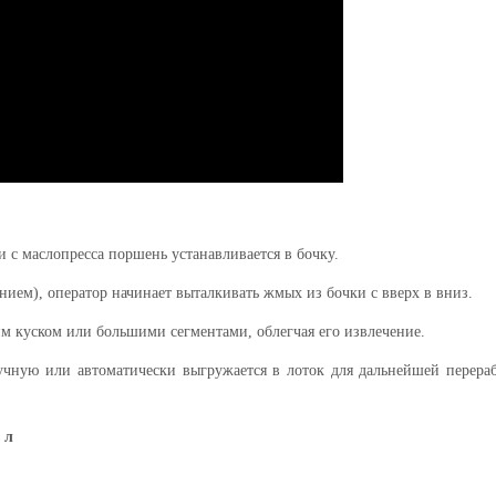
и с
масло
пресса поршень устанавливается в бочку.
нием), оператор начинает выталкивать жмых из бочки
с
вверх
в вниз
.
куском или большими сегментами, облегчая его извлечение.
учную или автоматически выгружается в лоток для дальнейшей перера
 л