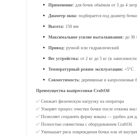
Применение:
для бочек объёмом от
3
до
4
литр
Диаметр
окна
:
подбирается под диаметр бочки
Высота:
1
5
0 мм
Максимальное усилие выталкивания:
до
3
0 
Привод:
ручной или гидравлический
Вес устройства:
от
2
кг до
5
кг (в зависимости
Температурный режим эксплуатации:
+5°C 
Совместимость:
деревянные и капролоновые б
Преимущества выпрессовки CraftOil
✅
Снижает физическую нагрузку на оператора
✅
Ускоряет процесс очистки бочки после отжима мас
✅
Позволяет сохранять форму жмыха — удобно для д
✅
Полностью совместима с оборудованием CraftOil
✅
Уменьшает риск повреждения бочки или её внутре