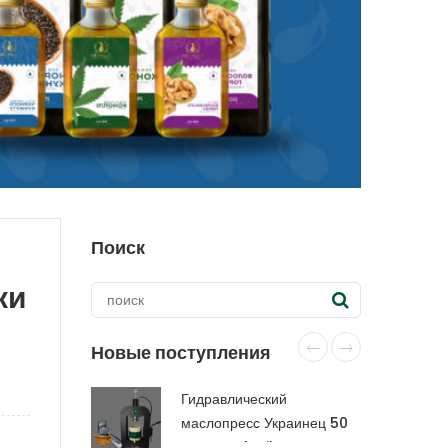
Поиск
ки
Новые поступления
Гидравлический
маслопресс Украинец 50
тонн CraftOil с