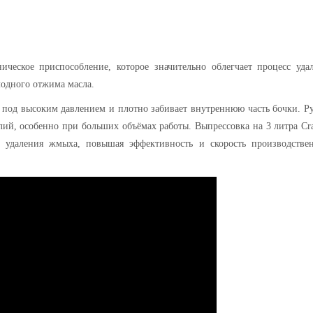
ческое приспособление, которое значительно облегчает процесс уда
лодного отжима масла.
 под высоким давлением и плотно забивает внутреннюю часть бочки. Р
лий, особенно при больших объёмах работы. Выпрессовка
на 3 литра
Cra
го удаления жмыха, повышая эффективность и скорость производстве