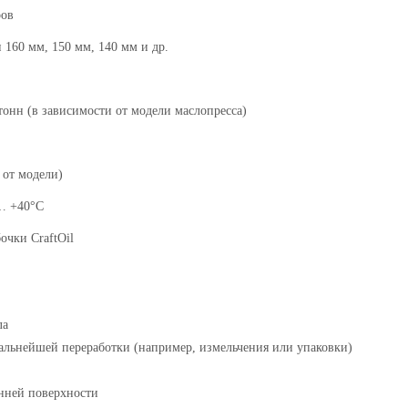
ов
 1
6
0 мм
, 150
мм
,
140
мм и др.
тонн (в зависимости от модели
масло
пресса)
 от модели)
… +40°C
очки CraftOil
ла
альнейшей переработки (например, измельчения или упаковки)
нней поверхности