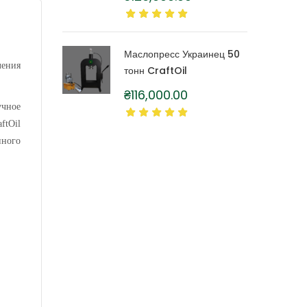
литра
Маслопресс Украинец 50
ления
тонн CraftOil
₴
116,000.00
учное
ftOil
нного