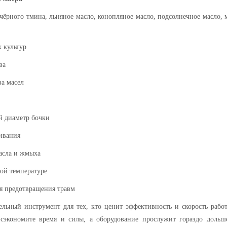
чёрного тмина
,
льняное
масло
, конопляное
масло
,
подсолнечное масло, 
 культур
ва
а масел
й диаметр бочки
ивания
асла и жмыха
ной температуре
я предотвращения травм
льный инструмент для тех, кто ценит эффективность и скорость рабо
сэкономите время и силы, а оборудование прослужит гораздо дольш