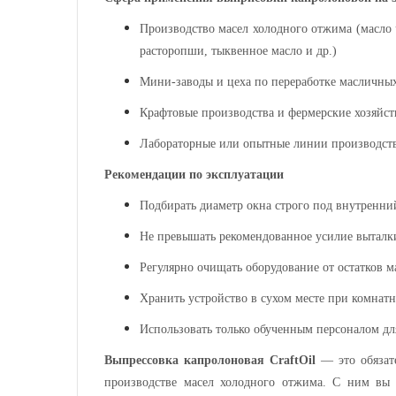
Производство масел холодного отжима (
масло
расторопши,
тыквенное
масло
и др.)
Мини-заводы и цеха по переработке масличных
Крафтовые производства и фермерские хозяйст
Лабораторные или опытные линии производств
Рекомендации по эксплуатации
Подбирать диаметр
окна
строго под внутренни
Не превышать рекомендованное усилие выталк
Регулярно очищать
оборудование
от остатков м
Хранить устройство в сухом месте при комнат
Использовать только обученным персоналом дл
Выпрессовка
капролоновая
CraftOil
— это обязате
производстве масел холодного отжима. С ним вы 