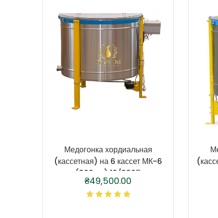
Медогонка хордиальная
М
(кассетная) на 6 кассет МК-6
(касс
(300мм) 12/220В
₴
49,500.00