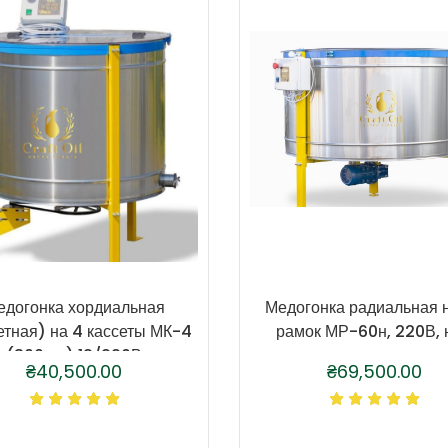
едогонка хордиальная
Медогонка радиальная 
етная) на 4 кассеты МК-4
рамок МР-60н, 220В, 
(300мм) 12/220В
₴
40,500.00
₴
69,500.00