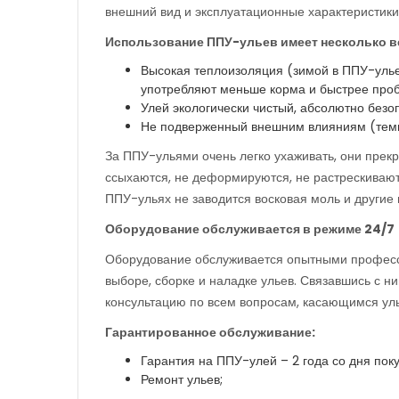
внешний вид и эксплуатационные характеристики
Использование ППУ-ульев имеет несколько ве
Высокая теплоизоляция (зимой в ППУ-улье
употребляют меньше корма и быстрее проб
Улей экологически чистый, абсолютно безо
Не подверженный внешним влияниям (темпе
За ППУ-ульями очень легко ухаживать, они прекр
ссыхаются, не деформируются, не растрескиваютс
ППУ-ульях не заводится восковая моль и другие 
Оборудование обслуживается в режиме 24/7
Оборудование обслуживается опытными професси
выборе, сборке и наладке ульев. Связавшись с н
консультацию по всем вопросам, касающимся улье
Гарантированное обслуживание:
Гарантия на ППУ-улей – 2 года со дня поку
Ремонт ульев;