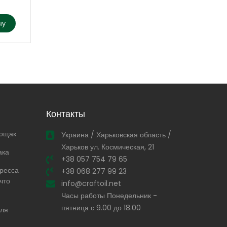
ну
Добавить в корзину
Контакты
тощак
Украина / Харьковская область /
Харьков ул. Космическая, 21
ака
+38 057 754 79 65
ресса
+38 068 277 99 23
что
info@craftoil.net
Часы работы Понедельник -
пятница с 9.00 до 18.00
для