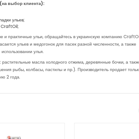
 (на выбор клиента):
ладки ульев;
CraftOil;
е и практичные ульи, обращайтесь в украинскую компанию CraftOi
асается ульев и медогонок для пасек разной численности, а также
 использовании улья.
: растительные масла холодного отжима, деревянные бочки, а такж
ния рыбы, колбасы, пастилы и пр.). Производитель продает тольк
ию 2 года.