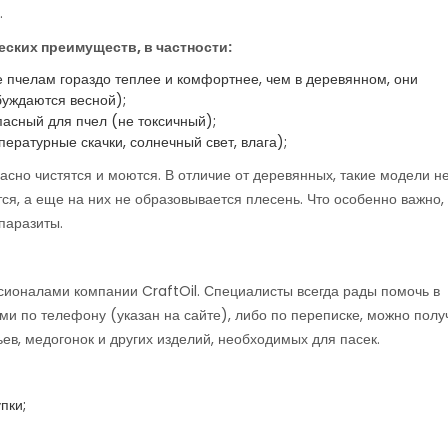
.
ских преимуществ, в частности:
 пчелам гораздо теплее и комфортнее, чем в деревянном, они
уждаются весной);
пасный для пчел (не токсичный);
ратурные скачки, солнечный свет, влага);
асно чистятся и моются. В отличие от деревянных, такие модели н
я, а еще на них не образовывается плесень. Что особенно важно, 
паразиты.
оналами компании CraftOil. Специалисты всегда рады помочь в
ими по телефону (указан на сайте), либо по переписке, можно полу
в, медогонок и других изделий, необходимых для пасек.
пки;