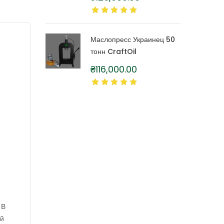
литра
Маслопресс Украинец 50
тонн CraftOil
₴
116,000.00
 В
ый