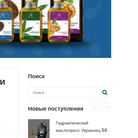
Поиск
ти
Новые поступления
Гидравлический
маслопресс Украинец 50
тонн CraftOil с