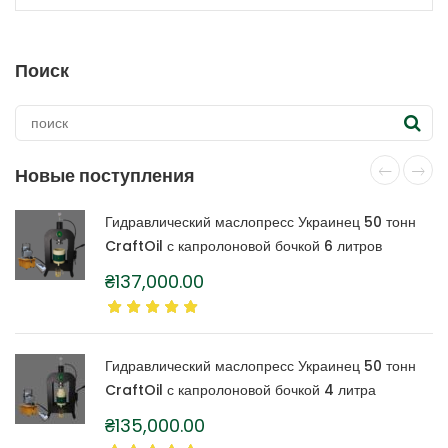
товар
имеет
несколько
Поиск
вариаций.
Опции
можно
выбрать
на
Новые поступления
странице
товара.
Гидравлический маслопресс Украинец 50 тонн
CraftOil с капролоновой бочкой 6 литров
₴
137,000.00
Гидравлический маслопресс Украинец 50 тонн
CraftOil с капролоновой бочкой 4 литра
₴
135,000.00