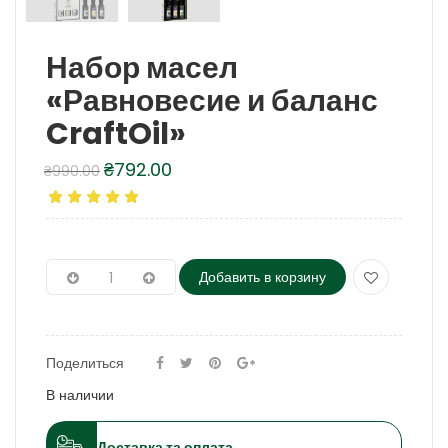
Набор масел
«Равновесие и баланс
CraftOil»
₴
792.00
₴
990.00
Первоначальная
Текущая
цена
цена:
составляла
₴792.00.
₴990.00.
Добавить в корзину
Поделиться
В наличии
Доставка та оплата