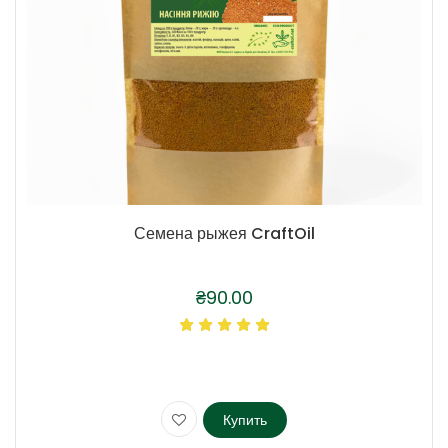
Семена рыжея CraftOil
₴
90.00
Купить
Этот