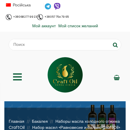
Російська
+38 068 277 99 23
+38 057 754 79 65
Мой аккаунт
Мой список желаний
;
Главная
Бакалея
Наборы масла холодного отжима
//
//
CraftOil
Набор масел «Равновесие и баланс CraftOil»
//